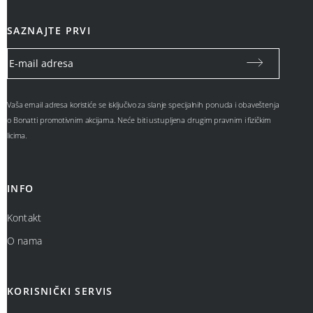
SAZNAJTE PRVI
Vaša email adresa koristiće se isključivo za slanje specijalnih ponuda i obaveštenja
o Bonatti promotivnim akcijama. Neće biti ustupljena drugim pravnim i fizičkim
licima.
INFO
Kontakt
O nama
KORISNIČKI SERVIS