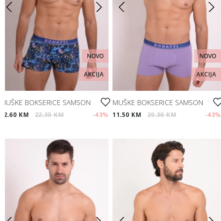
Moj nalog
Plažni program
Pratite nas
Aksesoari
NOVO
NOVO
Papuče i čarape
AKCIJA
AKCIJA
Outlet
MUŠKE BOKSERICE SAMSON
MUŠKE BOKSERICE SAMSON
12.60 KM
22.30 KM
-43
%
11.50 KM
20.30 KM
-43
%
Moj nalog
Pratite nas