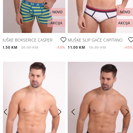
NOVO
NOVO
AKCIJA
AKCIJA
MUŠKE BOKSERICE CASPER
MUŠKE SLIP GAĆE CAPITANO
11.50 KM
20.30 KM
-43
%
11.00 KM
18.30 KM
-40
%