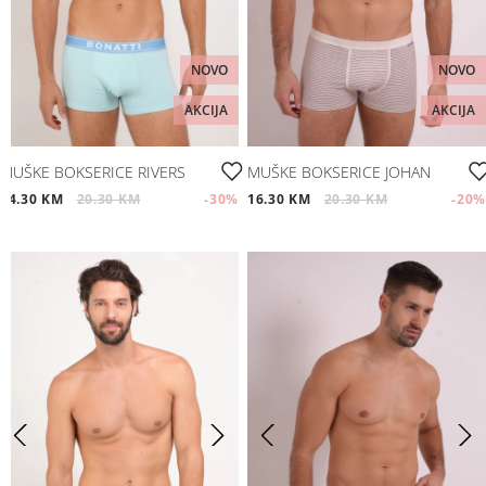
NOVO
NOVO
AKCIJA
AKCIJA
MUŠKE BOKSERICE RIVERS
MUŠKE BOKSERICE JOHAN
14.30 KM
20.30 KM
-30
%
16.30 KM
20.30 KM
-20
%