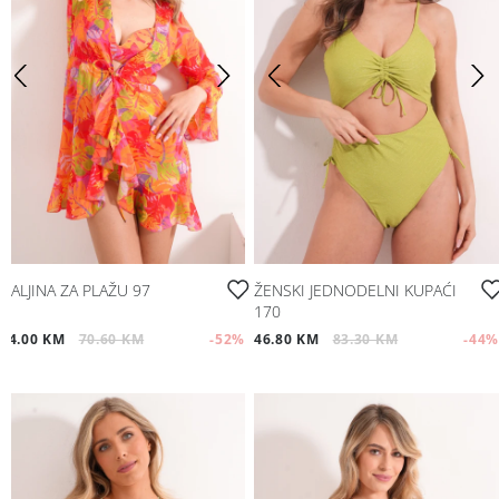
HALJINA ZA PLAŽU 97
ŽENSKI JEDNODELNI KUPAĆI
170
34.00 KM
70.60 KM
-52
%
46.80 KM
83.30 KM
-44
%