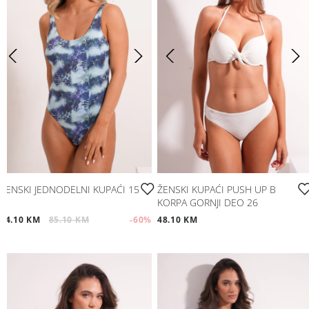
ŽENSKI JEDNODELNI KUPAĆI 15
ŽENSKI KUPAĆI PUSH UP B
KORPA GORNJI DEO 26
34.10 KM
85.10 KM
-60
%
48.10 KM