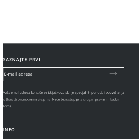
SAZNAJTE PRVI
Vaša email adresa koristiće se isključivo za slanje specijalnih ponuda i obaveštenja
o Bonatti promotivnim akcijama. Neće biti ustupljena drugim pravnim i fizičkim
licima.
INFO