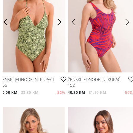
ŽENSKI JEDNODELNI KUPAĆI
ŽENSKI JEDNODELNI KUPAĆI
166
152
40.00 KM
83.30 KM
-52
%
40.80 KM
81.50 KM
-50
%