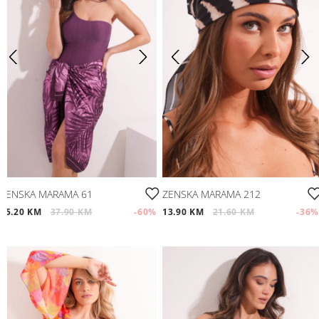
ZENSKA MARAMA 61
ZENSKA MARAMA 212
15.20 KM
37.90 KM
-60
%
13.90 KM
21.60 KM
-36
%