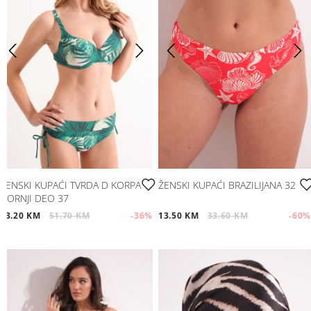
ŽENSKI KUPAĆI TVRDA D KORPA
ŽENSKI KUPAĆI BRAZILIJANA 32
GORNJI DEO 37
33.20 KM
51.70 KM
-36
%
13.50 KM
33.60 KM
-60
%