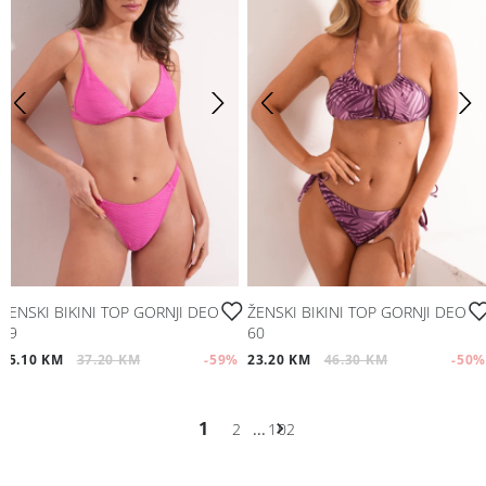
ŽENSKI BIKINI TOP GORNJI DEO
ŽENSKI BIKINI TOP GORNJI DEO
69
60
15.10 KM
37.20 KM
-59
%
23.20 KM
46.30 KM
-50
%
1
2
...
102