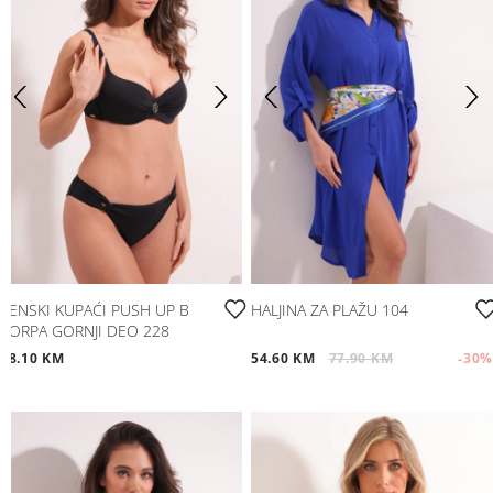
ŽENSKI KUPAĆI PUSH UP B
HALJINA ZA PLAŽU 104
KORPA GORNJI DEO 228
48.10 KM
54.60 KM
77.90 KM
-30
%