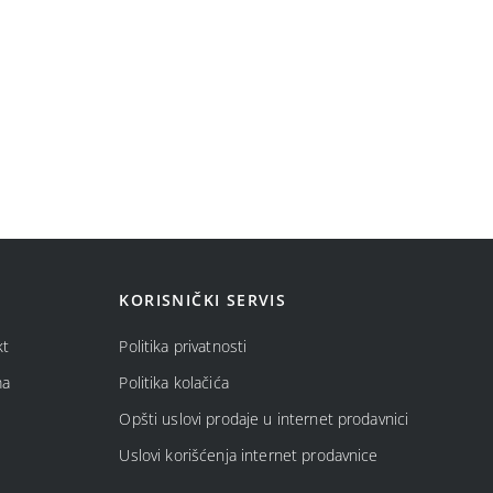
KORISNIČKI SERVIS
kt
Politika privatnosti
ma
Politika kolačića
Opšti uslovi prodaje u internet prodavnici
Uslovi korišćenja internet prodavnice