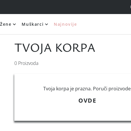
Žene
Muškarci
Najnovije
Silikonski i samolepljivi brushalteri
TVOJA KORPA
0
Proizvoda
Tvoja korpa je prazna. Poruči proizvode
OVDE