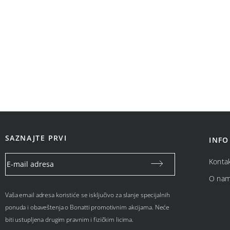
SAZNAJTE PRVI
INFO
Konta
O na
Vaša email adresa koristiće se isključivo za slanje specijalnih
ponuda i obaveštenja o Bonatti promotivnim akcijama. Neće
biti ustupljena drugim pravnim i fizičkim licima.