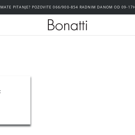
IMATE PITANJE? POZOVITE 066/900-854 RADNIM DANOM OD 09-17
: