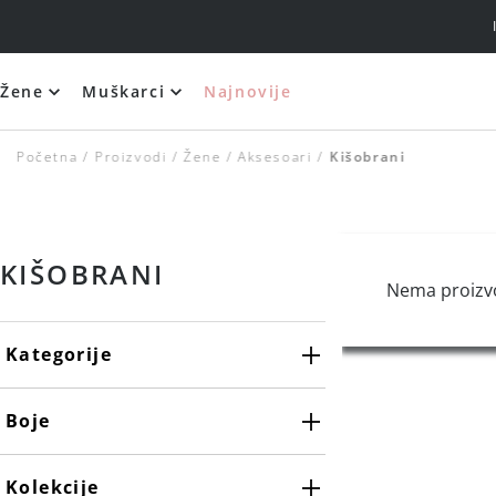
Žene
Muškarci
Najnovije
Silikonski i samolepljivi brushalteri
Početna
Proizvodi
Žene
Aksesoari
Kišobrani
KIŠOBRANI
Nema proizv
Kategorije
Boje
Maslinasto zelena
Kolekcije