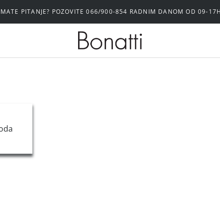
IMATE PITANJE? POZOVITE 066/900-854 RADNIM DANOM OD 09-17
oda