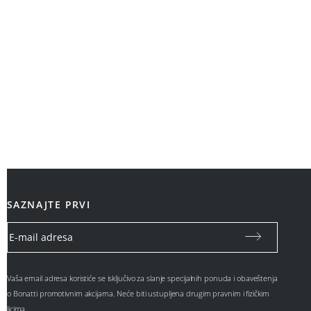
SAZNAJTE PRVI
Vaša email adresa koristiće se isključivo za slanje specijalnih ponuda i obaveštenja
o Bonatti promotivnim akcijama. Neće biti ustupljena drugim pravnim i fizičkim
licima.