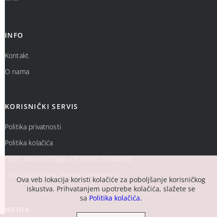
INFO
Kontakt
O nama
KORISNIČKI SERVIS
Politika privatnosti
Politika kolačića
Opšti uslovi prodaje u internet prodavnici
Uslovi korišćenja internet prodavnice
Ova veb lokacija koristi kolačiće za poboljšanje korisničkog
iskustva. Prihvatanjem upotrebe kolačića, slažete se
sa
Politika kolačića.
MEDIA