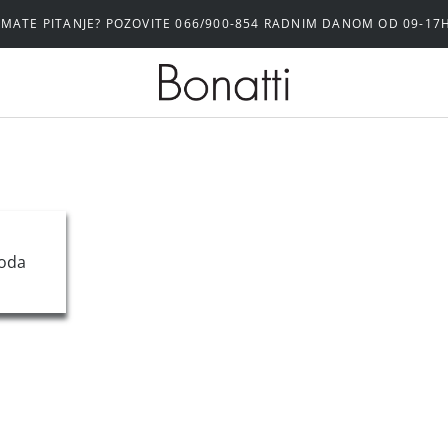
IMATE PITANJE? POZOVITE 066/900-854 RADNIM DANOM OD 09-17
r
oda