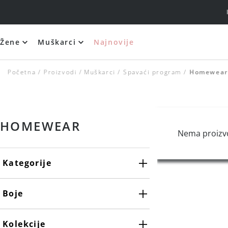
Žene
Muškarci
Najnovije
Silikonski i samolepljivi brushalteri
Početna
Proizvodi
Muškarci
Spavaći program
Homewea
HOMEWEAR
Nema proizv
Kategorije
Boje
Maslinasto zelena
Kolekcije