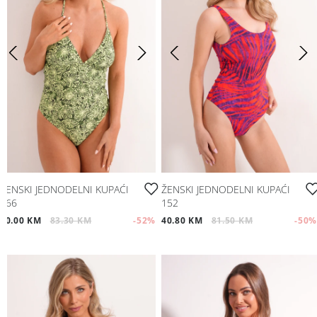
ŽENSKI JEDNODELNI KUPAĆI
ŽENSKI JEDNODELNI KUPAĆI
166
152
40.00 KM
83.30 KM
-52
%
40.80 KM
81.50 KM
-50
%