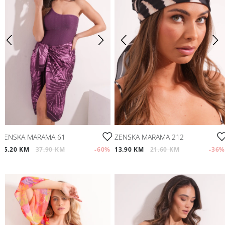
ZENSKA MARAMA 61
ZENSKA MARAMA 212
15.20 KM
37.90 KM
-60
%
13.90 KM
21.60 KM
-36
%