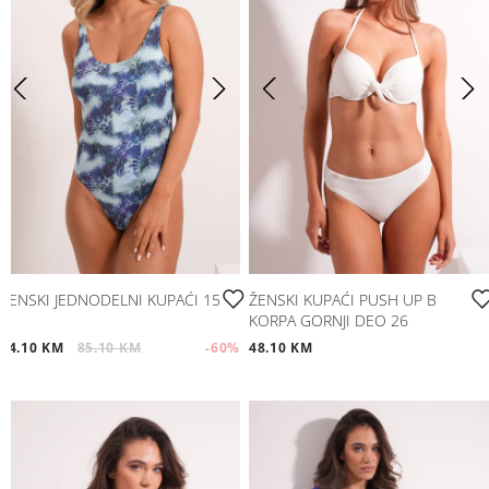
ŽENSKI JEDNODELNI KUPAĆI 15
ŽENSKI KUPAĆI PUSH UP B
KORPA GORNJI DEO 26
34.10 KM
85.10 KM
-60
%
48.10 KM