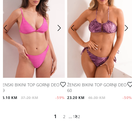
ŽENSKI BIKINI TOP GORNJI DEO
ŽENSKI BIKINI TOP GORNJI DEO
69
60
15.10 KM
37.20 KM
-59
%
23.20 KM
46.30 KM
-50
%
1
2
...
102