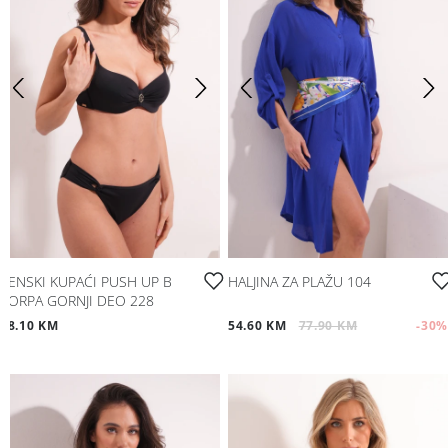
ŽENSKI KUPAĆI PUSH UP B
HALJINA ZA PLAŽU 104
KORPA GORNJI DEO 228
48.10 KM
54.60 KM
77.90 KM
-30
%