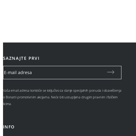
SAZNAJTE PRVI
Vaša email adresa koristiće se isključivo za slanje specijalnih ponuda i obaveštenja
o Bonatti promotivnim akcijama. Neće biti ustupljena drugim pravnim i fizičkim
licima.
INFO