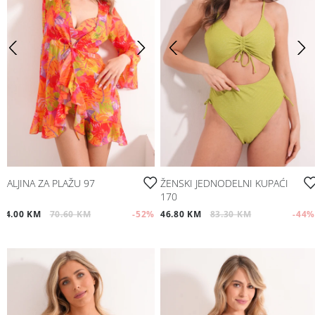
HALJINA ZA PLAŽU 97
ŽENSKI JEDNODELNI KUPAĆI
170
34.00 KM
70.60 KM
-52
%
46.80 KM
83.30 KM
-44
%