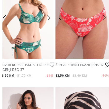
ŽENSKI KUPAĆI TVRDA D KORPA
ŽENSKI KUPAĆI BRAZILIJANA 32
GORNJI DEO 37
33.20 KM
51.70 KM
-36
%
13.50 KM
33.60 KM
-60
%