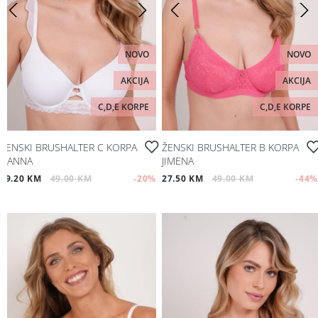
Moj nalog
Plažni program
Pratite nas
NOVO
NOVO
Aksesoari
AKCIJA
AKCIJA
Papuče i čarape
C,D,E KORPE
C,D,E KORPE
Outlet
ŽENSKI BRUSHALTER C KORPA
ŽENSKI BRUSHALTER B KORPA
NANNA
JIMENA
39.20 KM
49.00 KM
-20
%
27.50 KM
49.00 KM
-44
%
Moj nalog
Pratite nas