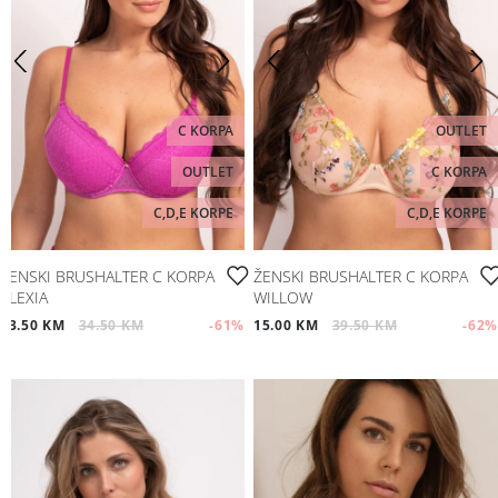
C KORPA
OUTLET
OUTLET
C KORPA
C,D,E KORPE
C,D,E KORPE
ŽENSKI BRUSHALTER C KORPA
ŽENSKI BRUSHALTER C KORPA
ALEXIA
WILLOW
13.50 KM
34.50 KM
-61
%
15.00 KM
39.50 KM
-62
%