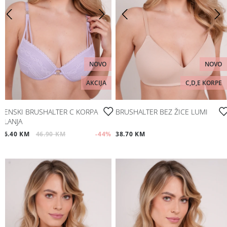
NOVO
NOVO
AKCIJA
C,D,E KORPE
ŽENSKI BRUSHALTER C KORPA
BRUSHALTER BEZ ŽICE LUMI
ALANJA
26.40 KM
46.90 KM
-44
%
38.70 KM