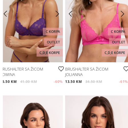
C KORPA
C KORPA
OUTLET
OUTLET
C,D,E KORPE
C,D,E KORPE
BRUSHALTER SA ŽICOM
BRUSHALTER SA ŽICOM
EDWINA
JOLIANNA
16.50 KM
41.00 KM
-60
%
13.50 KM
34.50 KM
-61
%