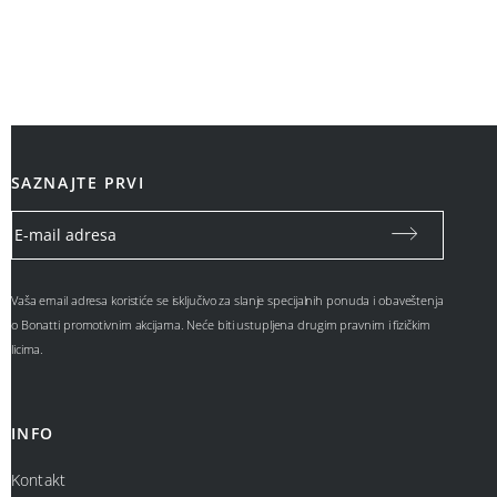
SAZNAJTE PRVI
Vaša email adresa koristiće se isključivo za slanje specijalnih ponuda i obaveštenja
o Bonatti promotivnim akcijama. Neće biti ustupljena drugim pravnim i fizičkim
licima.
INFO
Kontakt