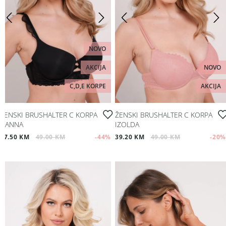
NOVO
AKCIJA
NOVO
C,D,E KORPE
AKCIJA
ŽENSKI BRUSHALTER C KORPA
ŽENSKI BRUSHALTER C KORPA
NANNA
IZOLDA
27.50 KM
49.00 KM
-44
%
39.20 KM
49.00 KM
-20
%