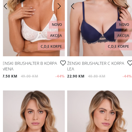
NOVO
NOVO
AKCIJA
AKCIJA
C,D,E KORPE
C,D,E KORPE
ŽENSKI BRUSHALTER B KORPA
ŽENSKI BRUSHALTER C KORPA
JIMENA
LEA
27.50 KM
49.00 KM
-44
%
22.90 KM
40.80 KM
-44
%