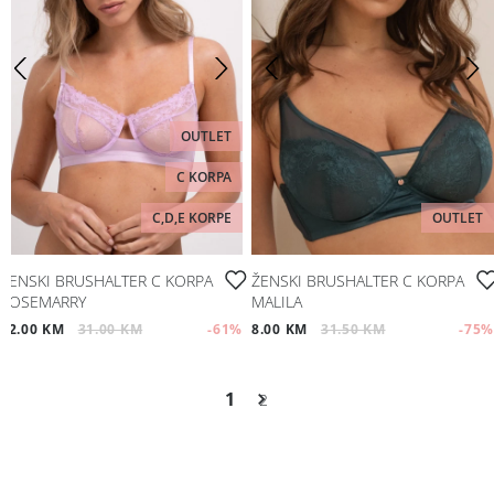
OUTLET
C KORPA
C,D,E KORPE
OUTLET
ŽENSKI BRUSHALTER C KORPA
ŽENSKI BRUSHALTER C KORPA
ROSEMARRY
MALILA
12.00 KM
31.00 KM
-61
%
8.00 KM
31.50 KM
-75
%
1
2