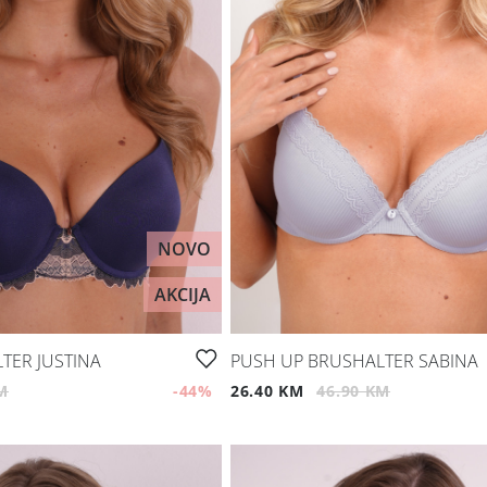
NOVO
AKCIJA
TER JUSTINA
PUSH UP BRUSHALTER SABINA
M
-44
%
26.40 KM
46.90 KM