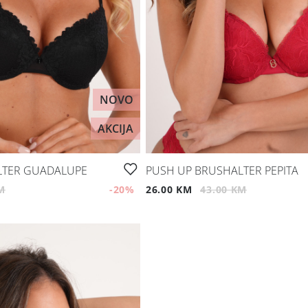
NOVO
AKCIJA
LTER GUADALUPE
PUSH UP BRUSHALTER PEPITA
M
-20
%
26.00 KM
43.00 KM