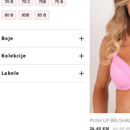
70 B
70 C
75B
75 B
80 B
85B
85 B
Boje
Maslinasto zelena
Kolekcije
Labele
PUSH UP BRUSHAL
26.40 KM
46.90 K