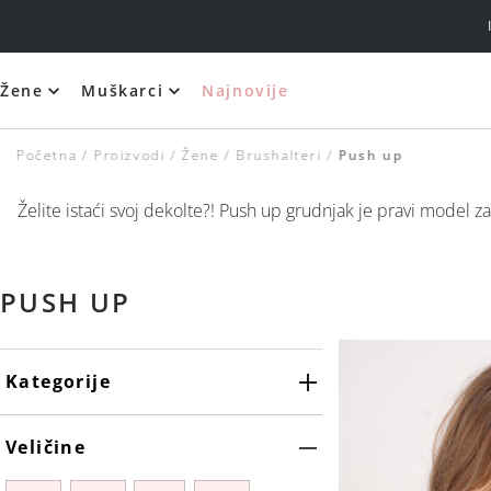
IMATE PITANJE? 
Žene
Muškarci
Najnovije
Silikonski i samolepljivi brushalteri
Početna
Proizvodi
Žene
Brushalteri
Push up
Želite istaći svoj dekolte?! Push up grudnjak je pravi model
PUSH UP
Kategorije
Silikonski i samolepljivi brushalteri
Veličine