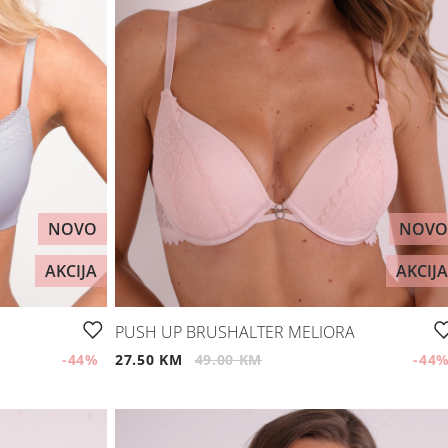
NOVO
NOVO
AKCIJA
AKCIJA
PUSH UP BRUSHALTER MELIORA
-44
%
27.50 KM
49.00 KM
-44