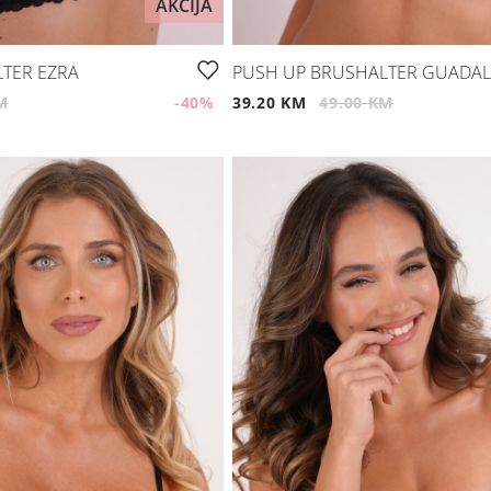
AKCIJA
TER EZRA
PUSH UP BRUSHALTER GUADA
M
-40
%
39.20 KM
49.00 KM