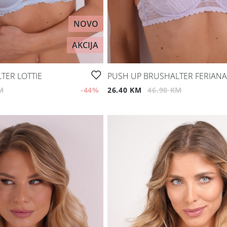
NOVO
AKCIJA
TER LOTTIE
PUSH UP BRUSHALTER FERIANA
M
-44
%
26.40 KM
46.90 KM