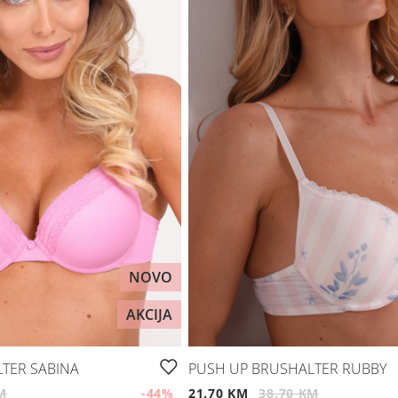
NOVO
AKCIJA
TER SABINA
PUSH UP BRUSHALTER RUBBY
M
-44
%
21.70 KM
38.70 KM