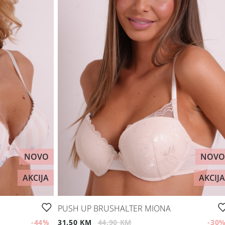
NOVO
NOVO
AKCIJA
AKCIJA
PUSH UP BRUSHALTER MIONA
-44
%
31.50 KM
44.90 KM
-30