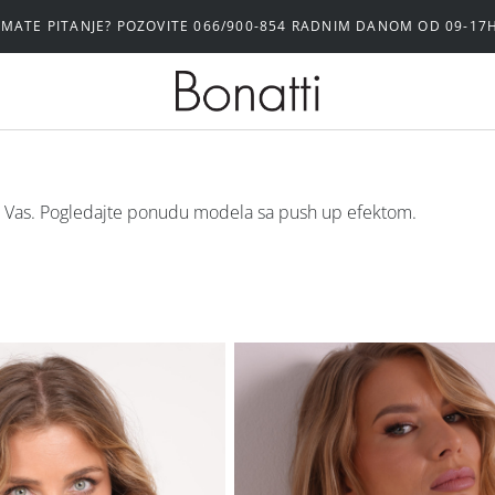
POZOVITE 066/900-854 RADNIM DANOM OD 09-17H
 za Vas. Pogledajte ponudu modela sa push up efektom.