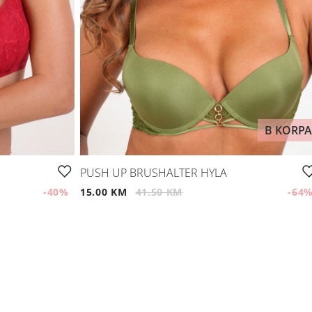
B KORPA
PUSH UP BRUSHALTER HYLA
-40
%
15.00 KM
41.50 KM
-64