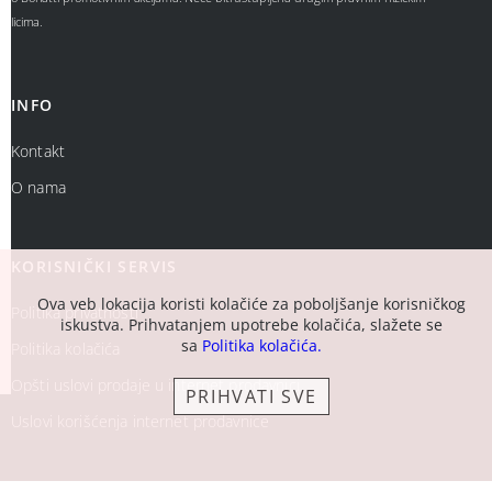
licima.
INFO
Kontakt
O nama
KORISNIČKI SERVIS
Ova veb lokacija koristi kolačiće za poboljšanje korisničkog
Politika privatnosti
iskustva. Prihvatanjem upotrebe kolačića, slažete se
sa
Politika kolačića.
Politika kolačića
Opšti uslovi prodaje u internet prodavnici
PRIHVATI SVE
Uslovi korišćenja internet prodavnice