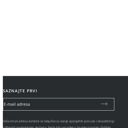
SAZNAJTE PRVI
Vaša email adresa koristiće se isključivo za slanje specijalnih ponuda i obaveštenja
o Bonatti promotivnim akcijama. Neće biti ustupljena drugim pravnim i fizičkim