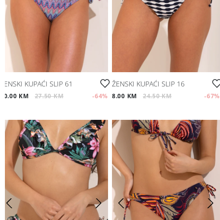
ŽENSKI KUPAĆI SLIP 61
ŽENSKI KUPAĆI SLIP 16
10.00 KM
27.50 KM
-64
%
8.00 KM
24.50 KM
-67
%