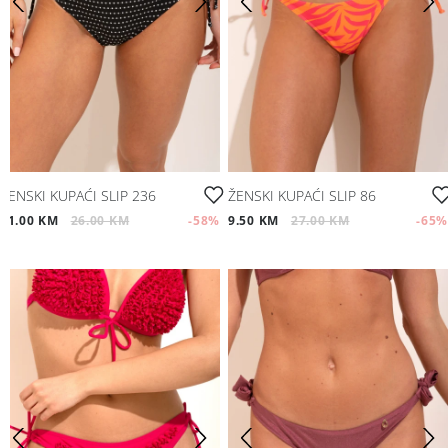
ŽENSKI KUPAĆI SLIP 236
ŽENSKI KUPAĆI SLIP 86
11.00 KM
26.00 KM
-58
%
9.50 KM
27.00 KM
-65
%