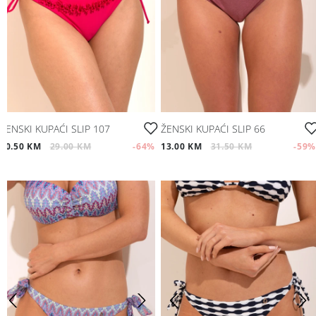
ŽENSKI KUPAĆI SLIP 107
ŽENSKI KUPAĆI SLIP 66
10.50 KM
29.00 KM
-64
%
13.00 KM
31.50 KM
-59
%