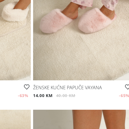
ŽENSKE KUĆNE PAPUČE VAYANA
-63
%
14.00 KM
40.00 KM
-65