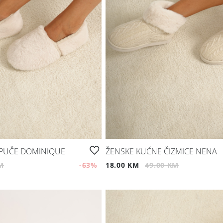
APUČE DOMINIQUE
ŽENSKE KUĆNE ČIZMICE NENA
M
-63
%
18.00 KM
49.00 KM