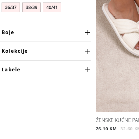
36/37
38/39
40/41
Boje
Maslinasto zelena
Kolekcije
Labele
ŽENSKE KUĆNE PA
26.10 KM
32.60 K