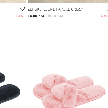
ŽENSKE KUĆNE PAPUČE CRISSY
-64
%
14.00 KM
38.00 KM
-63