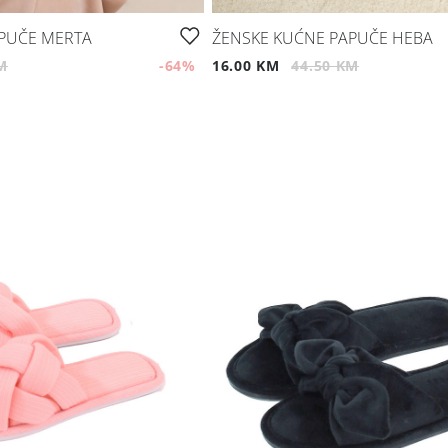
PUČE MERTA
ŽENSKE KUĆNE PAPUČE HEBA
M
-64
%
16.00 KM
44.50 KM