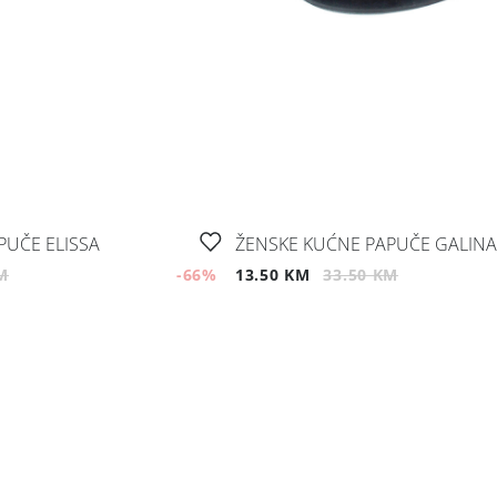
PUČE ELISSA
ŽENSKE KUĆNE PAPUČE GALINA
M
-66
%
13.50 KM
33.50 KM