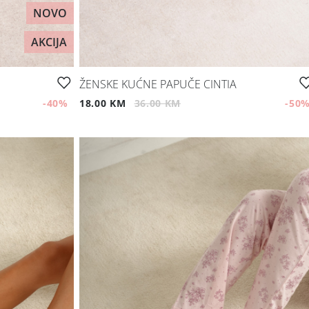
NOVO
AKCIJA
ŽENSKE KUĆNE PAPUČE CINTIA
-40
%
18.00 KM
36.00 KM
-50