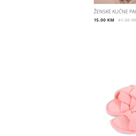
ŽENSKE KUĆNE PA
15.00 KM
41.50 K