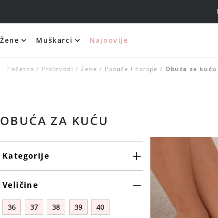
Žene
Muškarci
Najnovije
Silikonski i samolepljivi brushalteri
Početna
Proizvodi
Žene
Papuče i čarape
Obuća za kuću
OBUĆA ZA KUĆU
Kategorije
Veličine
36
37
38
39
40