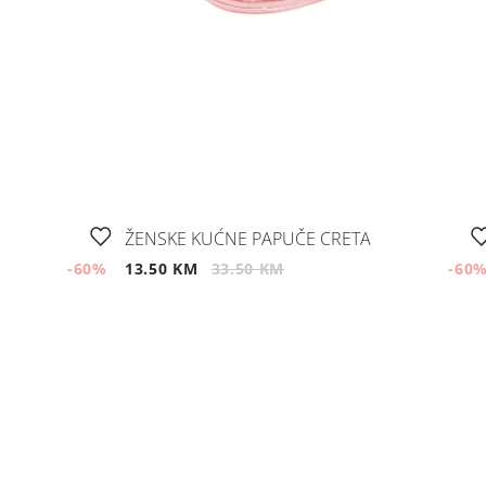
ŽENSKE KUĆNE PAPUČE CRETA
-60
%
13.50 KM
33.50 KM
-60