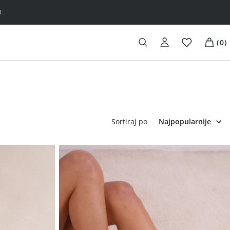
H
(
0
)
Sortiraj po
Najpopularnije