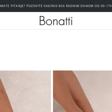
IMATE PITANJE? POZOVITE 066/900-854 RADNIM DANOM OD 09-17