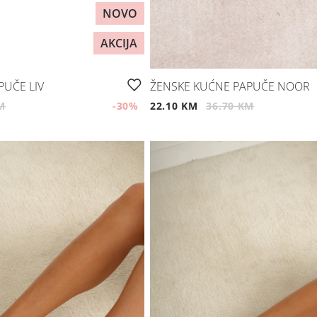
NOVO
AKCIJA
PUČE LIV
ŽENSKE KUĆNE PAPUČE NOOR
M
-30
%
22.10 KM
36.70 KM