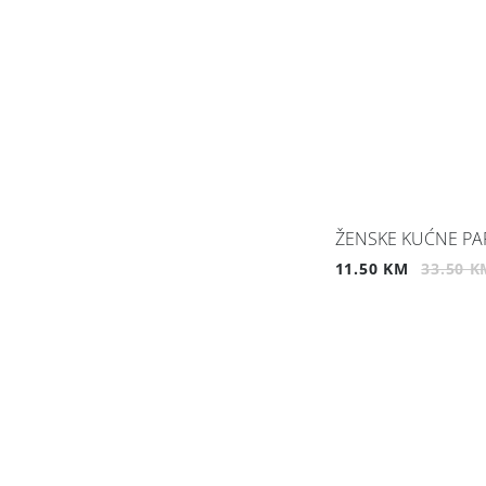
ŽENSKE KUĆNE PA
11.50 KM
33.50 K