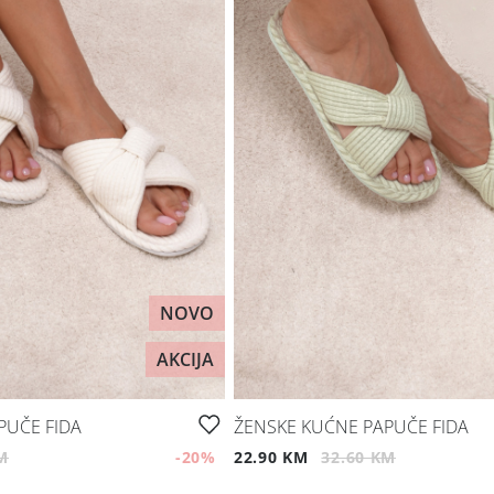
NOVO
AKCIJA
PUČE FIDA
ŽENSKE KUĆNE PAPUČE FIDA
M
-20
%
22.90 KM
32.60 KM