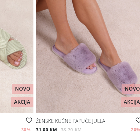
NOVO
NOVO
AKCIJA
AKCIJA
ŽENSKE KUĆNE PAPUČE JULLA
-30
%
31.00 KM
38.70 KM
-20