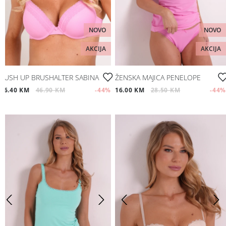
NOVO
NOVO
AKCIJA
AKCIJA
PUSH UP BRUSHALTER SABINA
ŽENSKA MAJICA PENELOPE
26.40 KM
46.90 KM
-44
%
16.00 KM
28.50 KM
-44
%