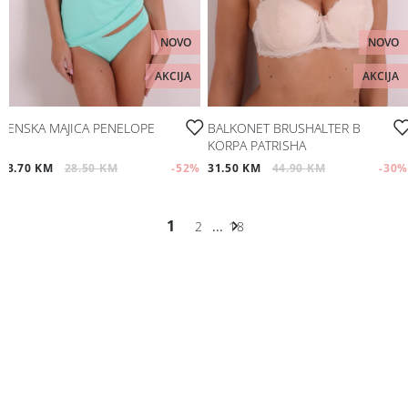
NOVO
NOVO
AKCIJA
AKCIJA
ŽENSKA MAJICA PENELOPE
BALKONET BRUSHALTER B
KORPA PATRISHA
13.70 KM
28.50 KM
-52
%
31.50 KM
44.90 KM
-30
%
1
2
...
18