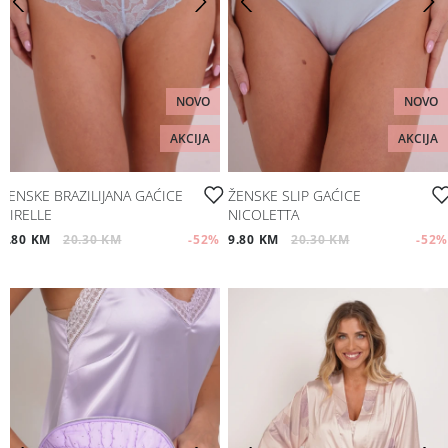
NOVO
NOVO
AKCIJA
AKCIJA
ŽENSKE BRAZILIJANA GAĆICE
ŽENSKE SLIP GAĆICE
NIRELLE
NICOLETTA
9.80 KM
20.30 KM
-52
%
9.80 KM
20.30 KM
-52
%