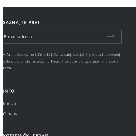
SAZNAJTE PRVI
Vaša email adresa koristiće se isključivo za slanje specijalnih ponuda i obaveštenja
o Bonatti promotivnim akcijama. Neće biti ustupljena drugim pravnim i fizičkim
licima.
INFO
Kontakt
O nama
KORISNIČKI SERVIS