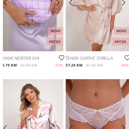
NOVO
NOVO
AKCIJA
AKCIJA
ŽENSKI NESESER 024
ŽENSKI OGRTAČ SORELLA
15.70 KM
32.60 KM
-52
%
57.20 KM
81.70 KM
-30
%