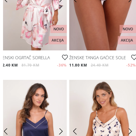
NOVO
NOVO
AKCIJA
AKCIJA
ŽENSKI OGRTAČ SORELLA
ŽENSKE TANGA GAĆICE SOLE
52.40 KM
81.70 KM
-36
%
11.80 KM
24.40 KM
-52
%