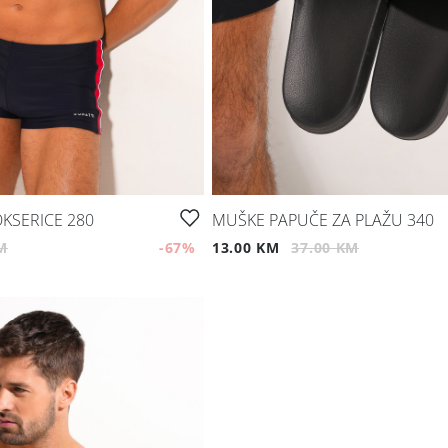
KSERICE 280
MUŠKE PAPUČE ZA PLAŽU 340
M
-67
%
13.00 KM
37.00 KM