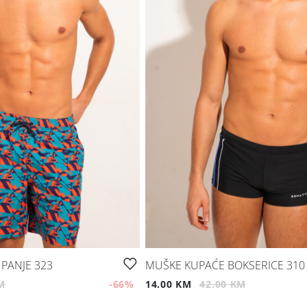
PANJE 323
MUŠKE KUPAĆE BOKSERICE 310
M
-66
%
14.00 KM
42.00 KM