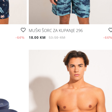
MUŠKI ŠORC ZA KUPANJE 296
-64
%
18.00 KM
53.50 KM
-66