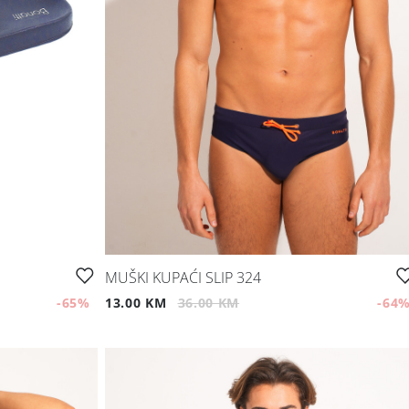
MUŠKI KUPAĆI SLIP 324
-65
%
13.00 KM
36.00 KM
-64