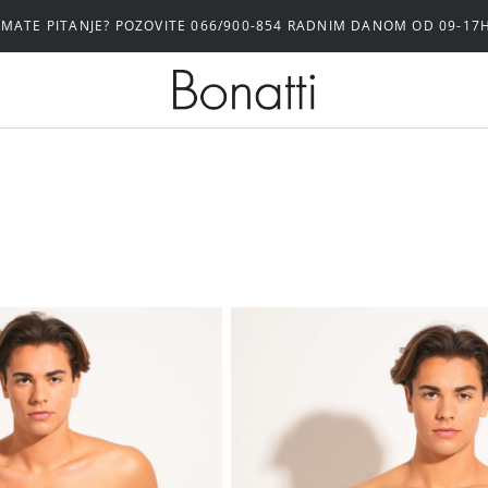
IMATE PITANJE? POZOVITE 066/900-854 RADNIM DANOM OD 09-17