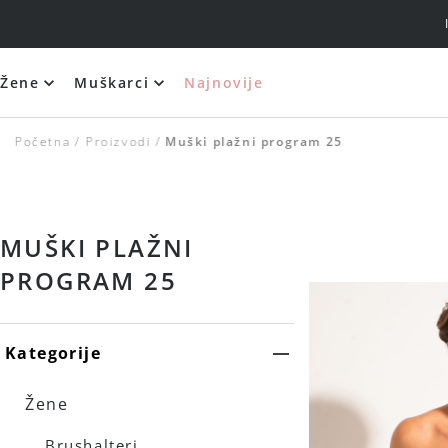
Žene
Muškarci
Najnovije
Silikonski i samolepljivi brushalteri
Početna
Proizvodi
Muški plažni program 25
MUŠKI PLAŽNI
PROGRAM 25
Kategorije
Žene
Brushalteri