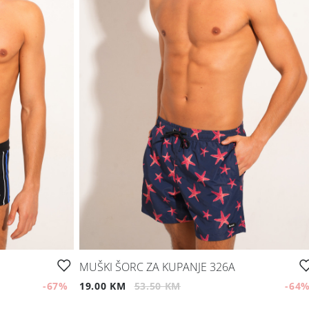
MUŠKI ŠORC ZA KUPANJE 326A
-67
%
19.00 KM
53.50 KM
-64