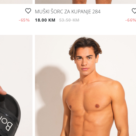
MUŠKI ŠORC ZA KUPANJE 284
-65
%
18.00 KM
53.50 KM
-66