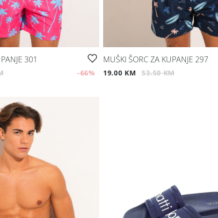
PANJE 301
MUŠKI ŠORC ZA KUPANJE 297
M
-66
%
19.00 KM
53.50 KM