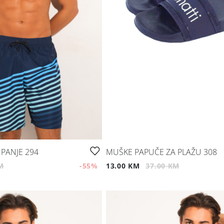
PANJE 294
MUŠKE PAPUČE ZA PLAŽU 308
M
-55
%
13.00 KM
37.00 KM