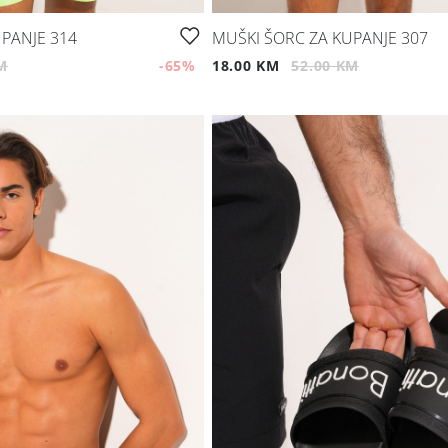
PANJE 314
MUŠKI ŠORC ZA KUPANJE 307
M
-65
%
18.00 KM
52.00 KM