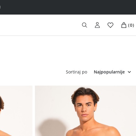
H
(
0
)
Sortiraj po
Najpopularnije