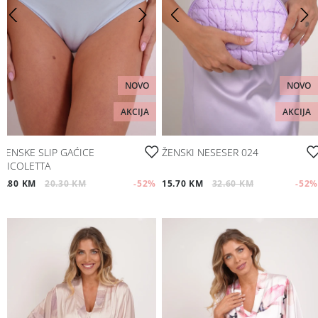
NOVO
NOVO
AKCIJA
AKCIJA
ŽENSKE SLIP GAĆICE
ŽENSKI NESESER 024
NICOLETTA
9.80 KM
20.30 KM
-52
%
15.70 KM
32.60 KM
-52
%