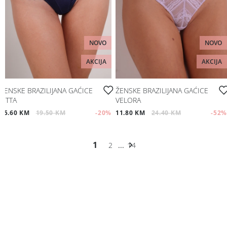
NOVO
NOVO
AKCIJA
AKCIJA
ŽENSKE BRAZILIJANA GAĆICE
ŽENSKE BRAZILIJANA GAĆICE
OTTA
VELORA
15.60 KM
19.50 KM
-20
%
11.80 KM
24.40 KM
-52
%
1
2
...
14