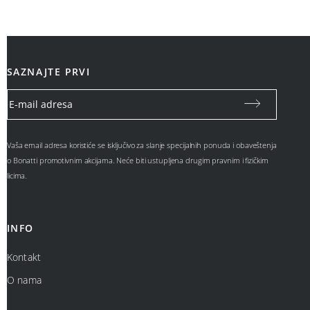
SAZNAJTE PRVI
Vaša email adresa koristiće se isključivo za slanje specijalnih ponuda i obaveštenja
o Bonatti promotivnim akcijama. Neće biti ustupljena drugim pravnim i fizičkim
licima.
INFO
Kontakt
O nama