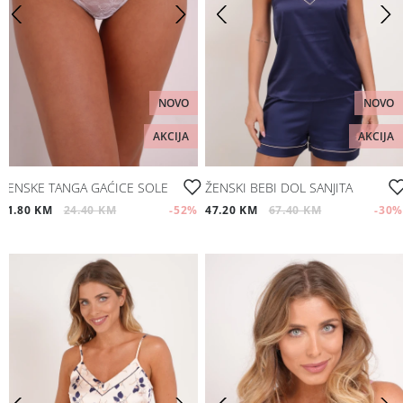
NOVO
NOVO
AKCIJA
AKCIJA
ŽENSKE TANGA GAĆICE SOLE
ŽENSKI BEBI DOL SANJITA
11.80 KM
24.40 KM
-52
%
47.20 KM
67.40 KM
-30
%