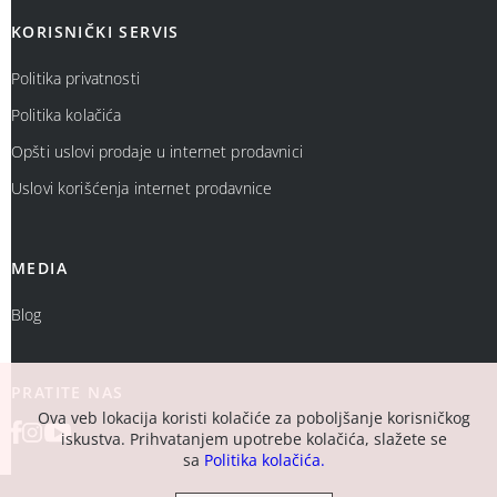
KORISNIČKI SERVIS
Politika privatnosti
Politika kolačića
Opšti uslovi prodaje u internet prodavnici
Uslovi korišćenja internet prodavnice
MEDIA
Blog
PRATITE NAS
Ova veb lokacija koristi kolačiće za poboljšanje korisničkog
iskustva. Prihvatanjem upotrebe kolačića, slažete se
sa
Politika kolačića.