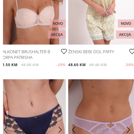
NOVO
NOVO
AKCIJA
AKCIJA
BALKONET BRUSHALTER B
ŽENSKI BEBI DOL PAFFY
KORPA PATRISHA
31.50 KM
44.90 KM
-30
%
48.60 KM
69.40 KM
-30
%