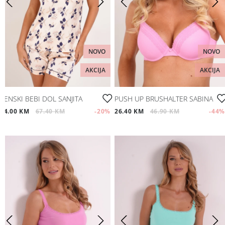
NOVO
NOVO
AKCIJA
AKCIJA
ŽENSKI BEBI DOL SANJITA
PUSH UP BRUSHALTER SABINA
54.00 KM
67.40 KM
-20
%
26.40 KM
46.90 KM
-44
%