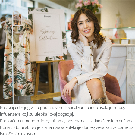
Moj nalog
Plažni program
Pratite nas
Aksesoari
Papuče i čarape
Outlet
Moj nalog
Pratite nas
Kolekcija donjeg veša pod nazivom Topical vanilla inspirisala je mnoge
influensere koji su ulepšali ovaj dogadjaj.
Propraćen osmehom, fotografijama, postovima i slatkim ženskim pričama
Bonatti doručak bio je sjajna najava kolekcije donjeg veša za sve dame sa
istančenim ukusom.