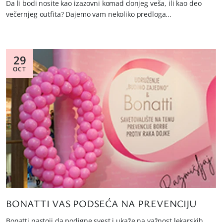
Da li bodi nosite kao izazovni komad donjeg veša, ili kao deo
večernjeg outfita? Dajemo vam nekoliko predloga...
29
OCT
BONATTI VAS PODSEĆA NA PREVENCIJU
Bonatti nastoji da podigne svest i ukaže na važnost lekarskih