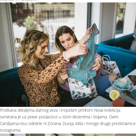
Protkana detaljima zlatnog veza i tropskim printom Nova kolekcija
servirana je uz prave poslastice u istim dezenima i bojama. Ovim
čarolijama nisu odolele ni Zorana, Dunja, Mila i mnoge druge predstavnice
instagrama.