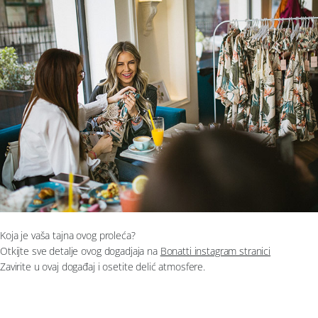
Koja je vaša tajna ovog proleća?
Otkijte sve detalje ovog dogadjaja na
Bonatti instagram stranici
Zavirite u ovaj događaj i osetite delić atmosfere.