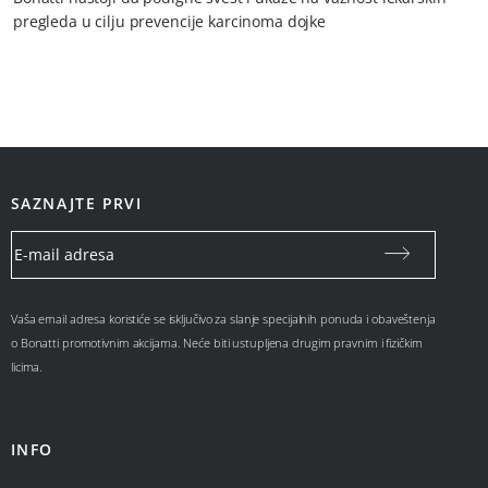
pregleda u cilju prevencije karcinoma dojke
SAZNAJTE PRVI
Vaša email adresa koristiće se isključivo za slanje specijalnih ponuda i obaveštenja
o Bonatti promotivnim akcijama. Neće biti ustupljena drugim pravnim i fizičkim
licima.
INFO