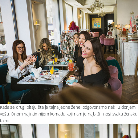
Kada se drugi pitaju šta je tajna jedne žene, odgovor smo našli u donjem
vešu. Onom najintimnijem komadu koji nam je najbliži i nosi svaku žensku
tajnu.