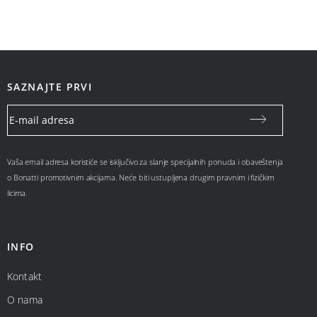
SAZNAJTE PRVI
Vaša email adresa koristiće se isključivo za slanje specijalnih ponuda i obaveštenja
o Bonatti promotivnim akcijama. Neće biti ustupljena drugim pravnim i fizičkim
licima.
INFO
Kontakt
O nama