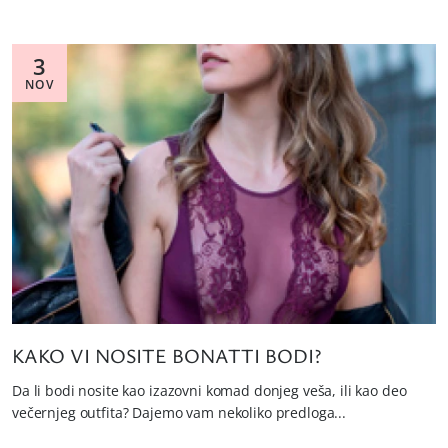
3
NOV
KAKO VI NOSITE BONATTI BODI?
Da li bodi nosite kao izazovni komad donjeg veša, ili kao deo
večernjeg outfita? Dajemo vam nekoliko predloga...