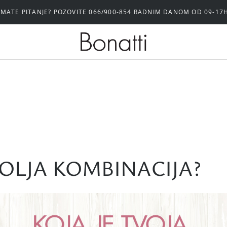
IMATE PITANJE? POZOVITE 066/900-854 RADNIM DANOM OD 09-17
BOLJA KOMBINACIJA?