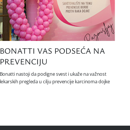
BONATTI VAS PODSEĆA NA
PREVENCIJU
Bonatti nastoji da podigne svest i ukaže na važnost
lekarskih pregleda u cilju prevencije karcinoma dojke