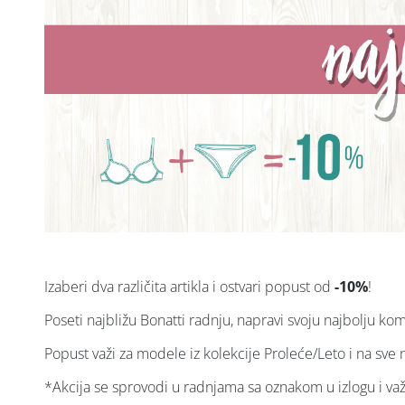
Izaberi dva različita artikla i ostvari popust od
-10%
!
Poseti najbližu Bonatti radnju, napravi svoju najbolju kom
Popust važi za modele iz kolekcije Proleće/Leto i na sve 
*Akcija se sprovodi u radnjama sa oznakom u izlogu i va