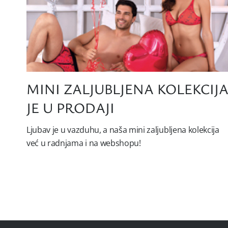
MINI ZALJUBLJENA KOLEKCIJ
JE U PRODAJI
Ljubav je u vazduhu, a naša mini zaljubljena kolekcija
već u radnjama i na webshopu!