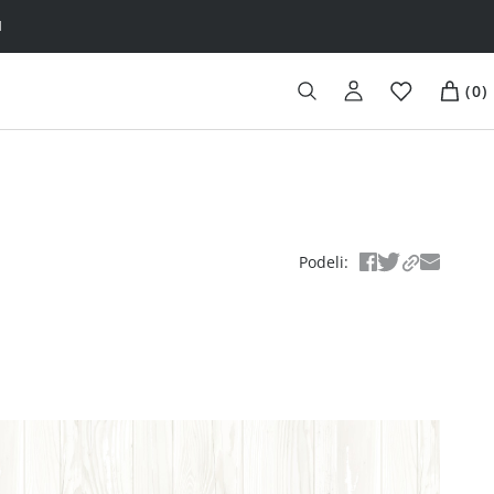
H
(
0
)
Podeli
: