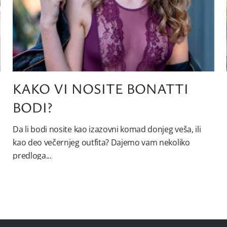
A
KAKO VI NOSITE BONATTI
BODI?
Da li bodi nosite kao izazovni komad donjeg veša, ili
kao deo večernjeg outfita? Dajemo vam nekoliko
predloga...