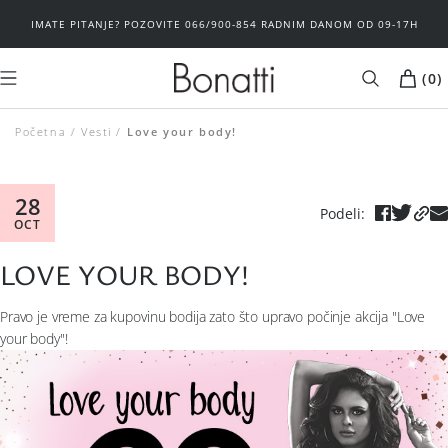
IMATE PITANJE? POZOVITE 066/900-854 RADNIM DANOM OD 09-17H
(
0
)
Početna
Vesti
Love your body!
MUŠKARCI
ŽENE
Brushalteri
Donji veš
28
Podeli
:
OCT
Donji veš
Spavaći program
LOVE YOUR BODY!
Spavaći program
Plažni program
Pravo je vreme za kupovinu bodija zato što upravo počinje akcija "Love
Basic
Basic
your body"!
Sport
Outlet
Kupaći kostimi