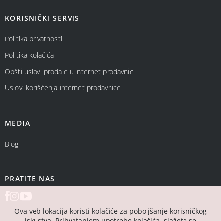
KORISNIČKI SERVIS
Politika privatnosti
Politika kolačića
Opšti uslovi prodaje u internet prodavnici
Uslovi korišćenja internet prodavnice
MEDIA
Blog
PRATITE NAS
Ova veb lokacija koristi kolačiće za poboljšanje korisničkog
iskustva. Prihvatanjem upotrebe kolačića, slažete se