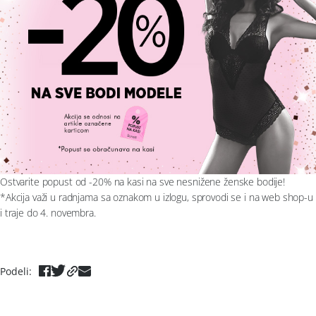
Moj nalog
Plažni program
Pratite nas
Aksesoari
Papuče i čarape
Outlet
Moj nalog
Ostvarite popust od -20% na kasi na sve nesnižene ženske bodije!
*Akcija važi u radnjama sa oznakom u izlogu, sprovodi se i na web shop-u
i traje do 4. novembra.
Pratite nas
Podeli
: