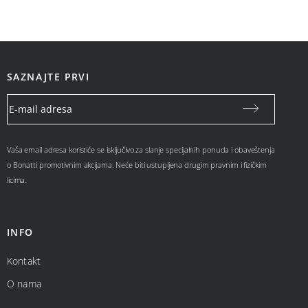
SAZNAJTE PRVI
Vaša email adresa koristiće se isključivo za slanje specijalnih ponuda i obaveštenja
o Bonatti promotivnim akcijama. Neće biti ustupljena drugim pravnim i fizičkim
licima.
INFO
Kontakt
O nama