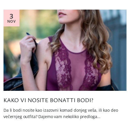
3
NOV
KAKO VI NOSITE BONATTI BODI?
Da li bodi nosite kao izazovni komad donjeg veša, ili kao deo
večernjeg outfita? Dajemo vam nekoliko predloga...