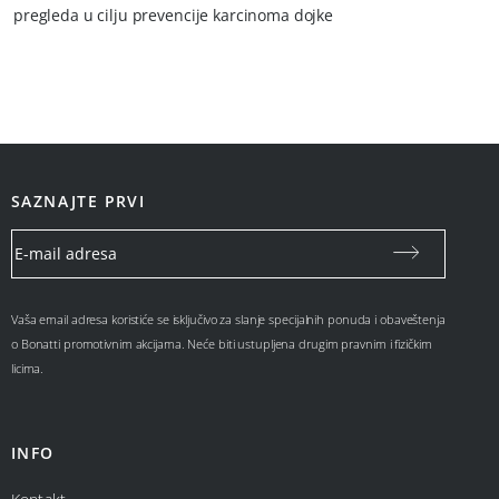
pregleda u cilju prevencije karcinoma dojke
SAZNAJTE PRVI
Vaša email adresa koristiće se isključivo za slanje specijalnih ponuda i obaveštenja
o Bonatti promotivnim akcijama. Neće biti ustupljena drugim pravnim i fizičkim
licima.
INFO