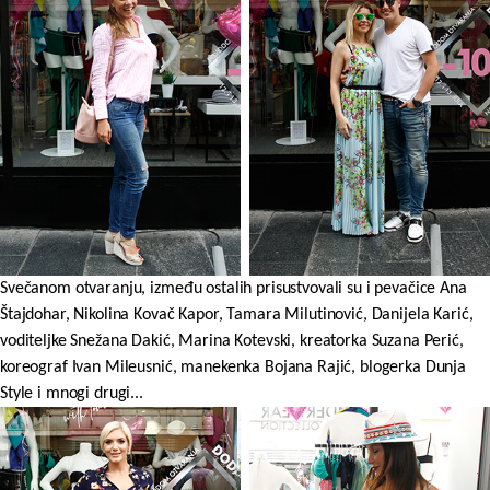
Svečanom otvaranju, između ostalih prisustvovali su i pevačice Ana
Štajdohar, Nikolina Kovač Kapor, Tamara Milutinović, Danijela Karić,
voditeljke Snežana Dakić, Marina Kotevski, kreatorka Suzana Perić,
koreograf Ivan Mileusnić, manekenka Bojana Rajić, blogerka Dunja
Style i mnogi drugi...