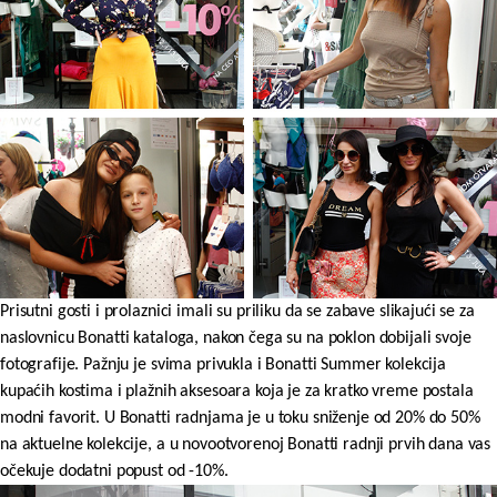
Prisutni gosti i prolaznici imali su priliku da se zabave slikajući se za
naslovnicu Bonatti kataloga, nakon čega su na poklon dobijali svoje
fotografije.
Pažnju je svima privukla i Bonatti Summer kolekcija
kupaćih kostima i plažnih aksesoara koja je za kratko vreme postala
modni favorit. U Bonatti radnjama je u toku sniženje od 20% do 50%
na aktuelne kolekcije, a u novootvorenoj Bonatti radnji prvih dana vas
očekuje dodatni popust od -10%.