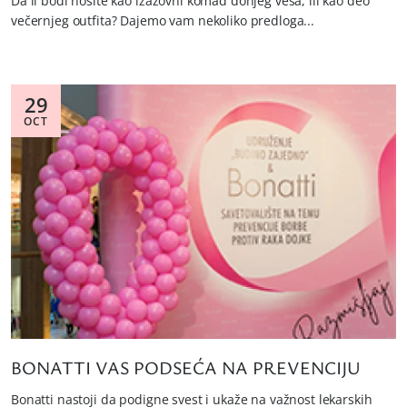
Da li bodi nosite kao izazovni komad donjeg veša, ili kao deo
večernjeg outfita? Dajemo vam nekoliko predloga...
29
OCT
BONATTI VAS PODSEĆA NA PREVENCIJU
Bonatti nastoji da podigne svest i ukaže na važnost lekarskih