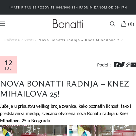
IMATE PITANJE? POZOVITE 066/900-854 RADNIM DANOM OD 09-17H
(
0
)
Početna
Vesti
Nova Bonatti radnja – Knez Mihailova 25!
MUŠKARCI
ŽENE
Brushalteri
Donji veš
12
Podeli
:
JUL
Donji veš
Spavaći program
NOVA BONATTI RADNJA – KNEZ
Spavaći program
Plažni program
MIHAILOVA 25!
Basic
Basic
Juče je u prisustvu velikog broja zvanica, kako poznatih ličnosti tako i
predstavnika medija, svečano otvorena nova Bonatti radnja u Knez
Sport
Outlet
Mihailovoj 25 u Beogradu.
Kupaći kostimi