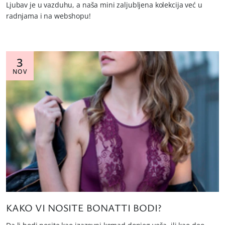
Ljubav je u vazduhu, a naša mini zaljubljena kolekcija već u
radnjama i na webshopu!
3
NOV
KAKO VI NOSITE BONATTI BODI?