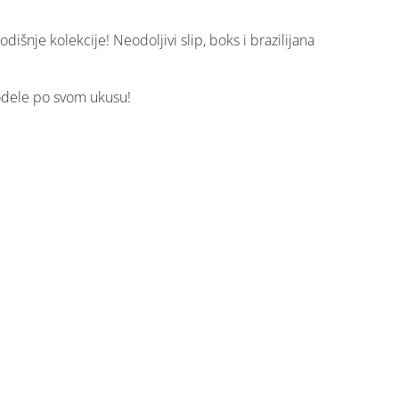
šnje kolekcije! Neodoljivi slip, boks i brazilijana
modele po svom ukusu!