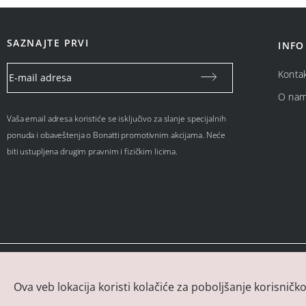
SAZNAJTE PRVI
INFO
Konta
O na
Vaša email adresa koristiće se isključivo za slanje specijalnih
ponuda i obaveštenja o Bonatti promotivnim akcijama. Neće
biti ustupljena drugim pravnim i fizičkim licima.
Ova veb lokacija koristi kolačiće za poboljšanje korisničk