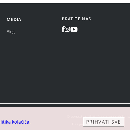
PRATITE NAS
MEDIA
Blog
©
bonatti_ba
2026
.
Sva prava zadržana.
litika kolačića.
PRIHVATI SVE
Designed & Developed by Cubes