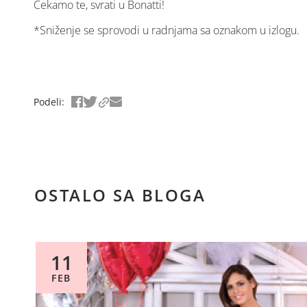
Čekamo te, svrati u Bonatti!
*Sniženje se sprovodi u radnjama sa oznakom u izlogu.
Podeli
:
OSTALO SA BLOGA
11
FEB