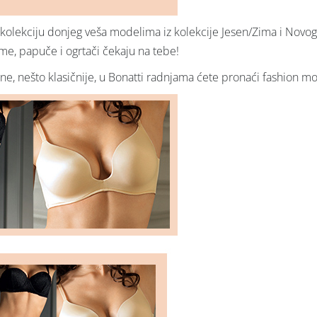
kolekciju donjeg veša modelima iz kolekcije Jesen/Zima i Novogodi
ame, papuče i ogrtači čekaju na tebe!
čne, nešto klasičnije, u Bonatti radnjama ćete pronaći fashion 