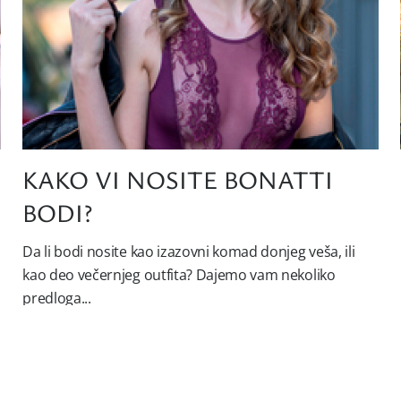
A
KAKO VI NOSITE BONATTI
BODI?
Da li bodi nosite kao izazovni komad donjeg veša, ili
kao deo večernjeg outfita? Dajemo vam nekoliko
predloga...