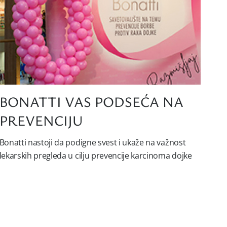
BONATTI VAS PODSEĆA NA
PREVENCIJU
Bonatti nastoji da podigne svest i ukaže na važnost
lekarskih pregleda u cilju prevencije karcinoma dojke