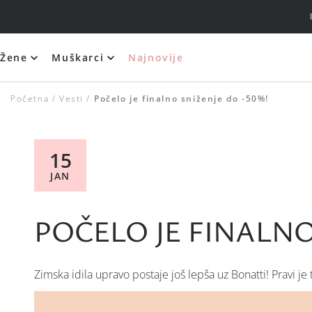
Žene
Muškarci
Najnovije
Silikonski i samolepljivi brushalteri
Početna
Vesti
Počelo je finalno sniženje do -50%!
15
JAN
POČELO JE FINALNO
Zimska idila upravo postaje još lepša uz Bonatti! Pravi je t