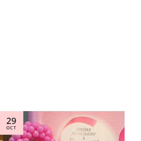
29
OCT