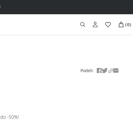
H
(
0
)
Podeli
:
i do -50%!