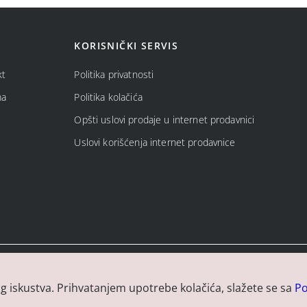
KORISNIČKI SERVIS
kt
Politika privatnosti
ma
Politika kolačića
Opšti uslovi prodaje u internet prodavnici
Uslovi korišćenja internet prodavnice
og iskustva. Prihvatanjem upotrebe kolačića, slažete se sa
Po