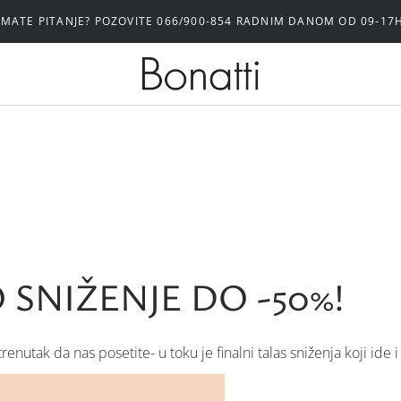
IMATE PITANJE? POZOVITE 066/900-854 RADNIM DANOM OD 09-17
 SNIŽENJE DO -50%!
renutak da nas posetite- u toku je finalni talas sniženja koji ide 