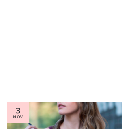
3
NOV