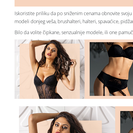
Iskoristite priliku da po sniženim cenama obnovite svoju 
modeli donjeg veša, brushalteri, halteri, spavaćice, pidž
Bilo da volite čipkane, senzualnije modele, ili one pamu