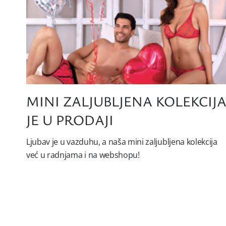
MINI ZALJUBLJENA KOLEKCIJ
JE U PRODAJI
Ljubav je u vazduhu, a naša mini zaljubljena kolekcija
već u radnjama i na webshopu!