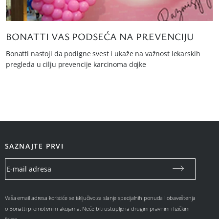
BONATTI VAS PODSEĆA NA PREVENCIJU
Bonatti nastoji da podigne svest i ukaže na važnost lekarskih
pregleda u cilju prevencije karcinoma dojke
SAZNAJTE PRVI
Vaša email adresa koristiće se isključivo za slanje specijalnih ponuda i obaveštenja
o Bonatti promotivnim akcijama. Neće biti ustupljena drugim pravnim i fizičkim