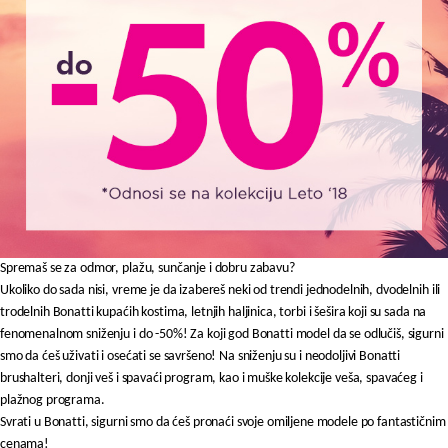
Moj nalog
Plažni program
Pratite nas
Aksesoari
Papuče i čarape
Outlet
Moj nalog
Spremaš se za odmor, plažu, sunčanje i dobru zabavu?
Ukoliko do sada nisi, vreme je da izabereš neki od trendi jednodelnih, dvodelnih ili
Pratite nas
trodelnih Bonatti kupaćih kostima, letnjih haljinica, torbi i šešira koji su sada na
fenomenalnom sniženju i do -50%! Za koji god Bonatti model da se odlučiš, sigurni
smo da ćeš uživati i osećati se savršeno! Na sniženju su i neodoljivi Bonatti
brushalteri, donji veš i spavaći program, kao i muške kolekcije veša, spavaćeg i
plažnog programa.
Svrati u Bonatti, sigurni smo da ćeš pronaći svoje omiljene modele po fantastičnim
cenama!