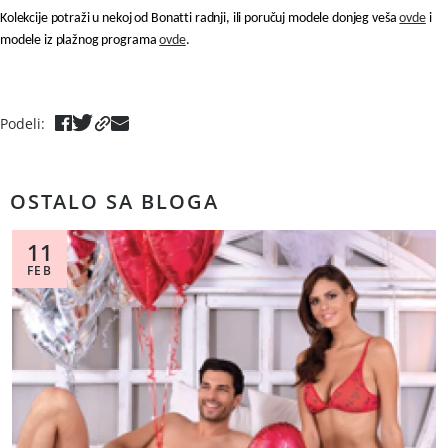
Kolekcije potraži u nekoj od Bonatti radnji, ili poručuj modele donjeg veša
ovde
i
modele iz plažnog programa
ovde
.
Podeli
:
OSTALO SA BLOGA
11
FEB