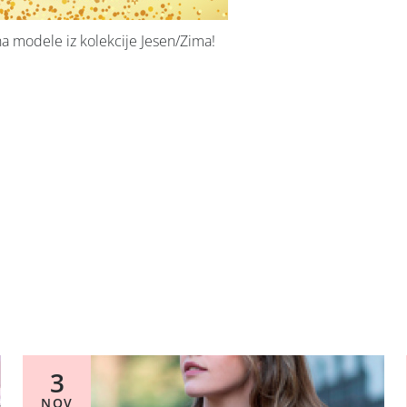
na modele iz kolekcije Jesen/Zima!
3
NOV