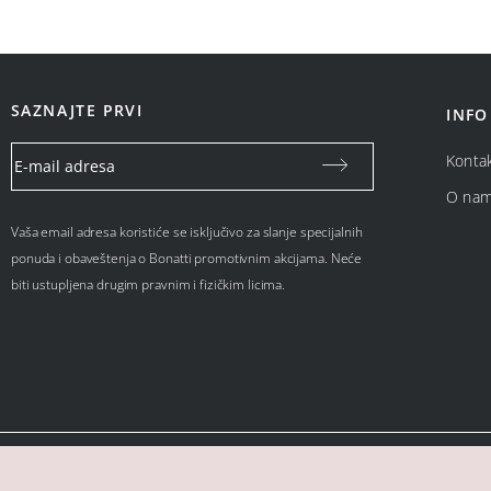
SAZNAJTE PRVI
INFO
Konta
O na
Vaša email adresa koristiće se isključivo za slanje specijalnih
ponuda i obaveštenja o Bonatti promotivnim akcijama. Neće
biti ustupljena drugim pravnim i fizičkim licima.