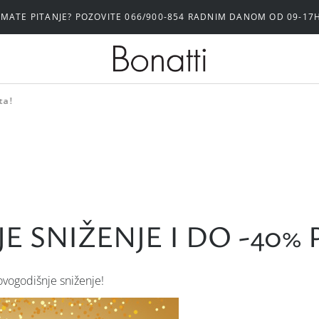
IMATE PITANJE? POZOVITE 066/900-854 RADNIM DANOM OD 09-17
ta!
SNIŽENJE I DO -40% 
ovogodišnje sniženje!