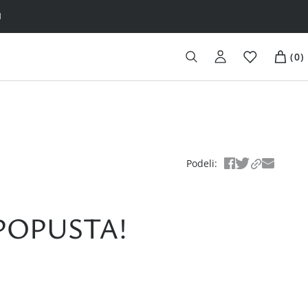
H
(
0
)
Podeli
:
POPUSTA!