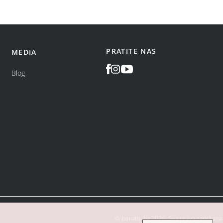
PRATITE NAS
MEDIA
Blog
©
bonatti_ba
2026
.
Sva prava zadržana.