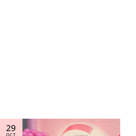
29
OCT