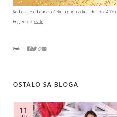
Kod nas te od danas očekuju popusti koji idu i do -40% 
Pogledaj ih
ovde
.
Podeli
:
OSTALO SA BLOGA
11
FEB