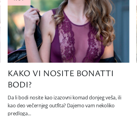
A
KAKO VI NOSITE BONATTI
BODI?
Da li bodi nosite kao izazovni komad donjeg veša, ili
kao deo večernjeg outfita? Dajemo vam nekoliko
predloga...