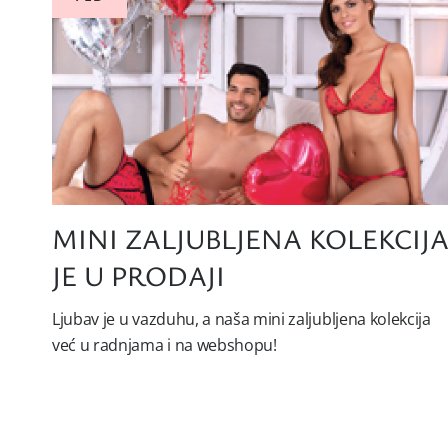
MINI ZALJUBLJENA KOLEKCIJ
JE U PRODAJI
Ljubav je u vazduhu, a naša mini zaljubljena kolekcija
već u radnjama i na webshopu!