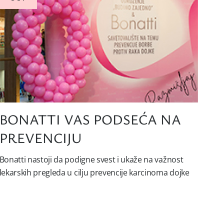
BONATTI VAS PODSEĆA NA
PREVENCIJU
Bonatti nastoji da podigne svest i ukaže na važnost
lekarskih pregleda u cilju prevencije karcinoma dojke