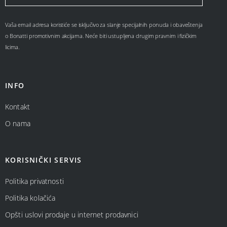
Vaša email adresa koristiće se isključivo za slanje specijalnih ponuda i obaveštenja
o Bonatti promotivnim akcijama. Neće biti ustupljena drugim pravnim i fizičkim
licima.
INFO
Kontakt
O nama
KORISNIČKI SERVIS
Politika privatnosti
Politika kolačića
Opšti uslovi prodaje u internet prodavnici