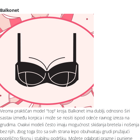
Balkonet
Veoma praktičan model "top" kroja. Balkonet ima dublji, odnosno širi
sastav između korpica i može se nositi ispod odeće ravnog izreza na
grudima. Ovakvi modeli često imaju mogućnost skidanja bretela i nošenja
bez njih, zbog toga što sa svih strana lepo obuhvataju grudi pružajući
poprilično fiksnu i stabilnu podršku. Možete odabrati prazne i punjene