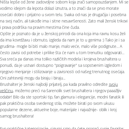
Moj nalog
Ništa lepše od žene zadovoljne sobom koja zrači samopouzdanjem. Mi se
vodimo idejom da lepota dolazi iznutra, a to znači da se prvo morate
Plažni program
osećati dobro i prijatno u svom telu. Svaka od nas je drugačija i posebna
Pratite nas
na svoj način, ali takođe ima i sitne nesavršenosti. Zato mali ženski trikovi
i prava podrška na pravim mestima čine čuda.
Aksesoari
Opšte je poznato da je u ženskoj prirodi da ona koja ima ravnu kosu želi
da ima kovrdžavu i obrnuto, izgleda da nam je to u genima :) Tako je i sa
Papuče i čarape
grudima- mogle bi biti malo manje, malo veće, malo više podignute... A
često zavisi od potrebe i prilike šta će nam u tom trenutku odgovarati...
Outlet
Sva sreća pa danas ima toliko različitih modela i krojeva brushaltera u
ponudi, da je ustvari dostupno "poigravanje" sa sopstvenim izgledom i
njegovo menjanje i stilizovanje u zavisnosti od našeg trenutnog osećaja.
Moj nalog
Oni zahtevniji mogu da biraju i biraju...
Brushalter je ženski najbolji prijatelj, pa kada pravilno odredite
svoju
Pratite nas
veličinu
, možemo preći na šarenolik svet brushaltera i njegov paaažljiv
odabir! Bilo da ste sportski tip, fan glamura i elegancije, modni fanatik ili
pak praktična osoba svedenog stila, možete birati po svom ukusu
popularne dezene, aktuelne boje, materijale i najvažnije- oblik i kroj
samog brushaltera!
Evo praktične kategorizacije, sigurni smo da ćete pronaći svoje favorite: