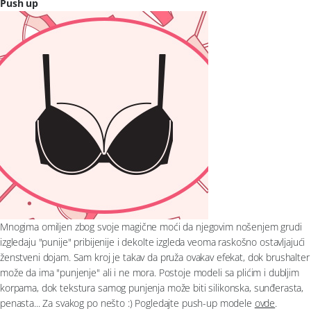
Push up
Mnogima omiljen zbog svoje magične moći da njegovim nošenjem grudi
izgledaju "punije" pribijenije i dekolte izgleda veoma raskošno ostavljajući
ženstveni dojam. Sam kroj je takav da pruža ovakav efekat, dok brushalter
može da ima "punjenje" ali i ne mora. Postoje modeli sa plićim i dubljim
korpama, dok tekstura samog punjenja može biti silikonska, sunđerasta,
penasta... Za svakog po nešto :) Pogledajte push-up modele
ovde
.