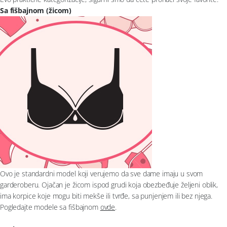
Sa fišbajnom (žicom)
Ovo je standardni model koji verujemo da sve dame imaju u svom
garderoberu. Ojačan je žicom ispod grudi koja obezbeđuje željeni oblik,
ima korpice koje mogu biti mekše ili tvrđe, sa punjenjem ili bez njega.
Pogledajte modele sa fišbajnom
ovde
.