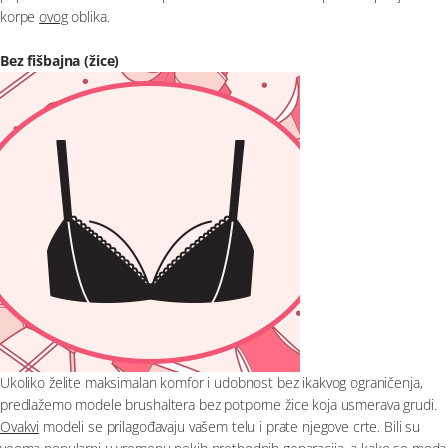
korpe
ovog
oblika.
Bez fišbajna (žice)
Ukoliko želite maksimalan komfor i udobnost bez ikakvog ograničenja,
predlažemo modele brushaltera bez potporne žice koja usmerava grudi.
Ovakvi
modeli se prilagođavaju vašem telu i prate njegove crte. Bili su