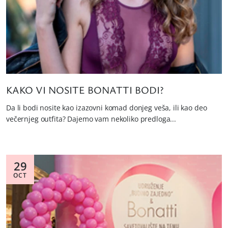
KAKO VI NOSITE BONATTI BODI?
Da li bodi nosite kao izazovni komad donjeg veša, ili kao deo
večernjeg outfita? Dajemo vam nekoliko predloga...
29
OCT