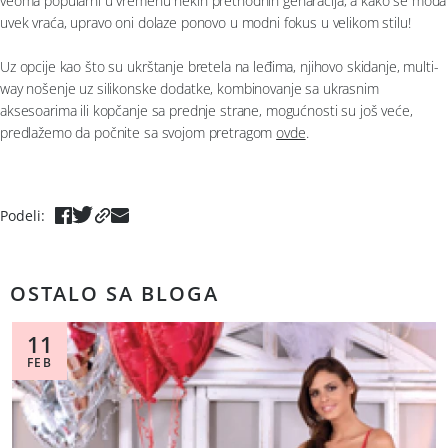
veoma popularni u vremenu nekih prethodnih genaracija, a kako se moda
uvek vraća, upravo oni dolaze ponovo u modni fokus u velikom stilu!
Uz opcije kao što su ukrštanje bretela na leđima, njihovo skidanje, multi-
way nošenje uz silikonske dodatke, kombinovanje sa ukrasnim
aksesoarima ili kopčanje sa prednje strane, mogućnosti su još veće,
predlažemo da počnite sa svojom pretragom
ovde
.
Podeli
:
OSTALO SA BLOGA
11
FEB