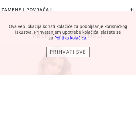
ZAMENE I POVRAĆAJI
Ova veb lokacija koristi kolačiće za poboljšanje korisničkog
iskustva. Prihvatanjem upotrebe kolačića, slažete se
PREPORUČENI ARTIKLI
sa
Politika kolačića.
PRIHVATI SVE