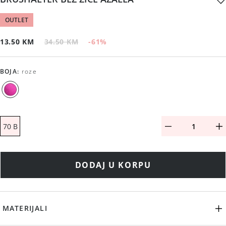
OUTLET
13.50 KM
34.50 KM
-61
%
BOJA
:
roze
70 B
DODAJ U KORPU
MATERIJALI