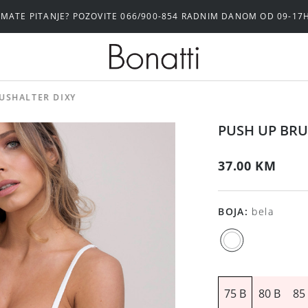
IMATE PITANJE? POZOVITE 066/900-854 RADNIM DANOM OD 09-17
USHALTER DIXY
PUSH UP BRU
37.00 KM
BOJA
:
bela
75 B
80 B
85