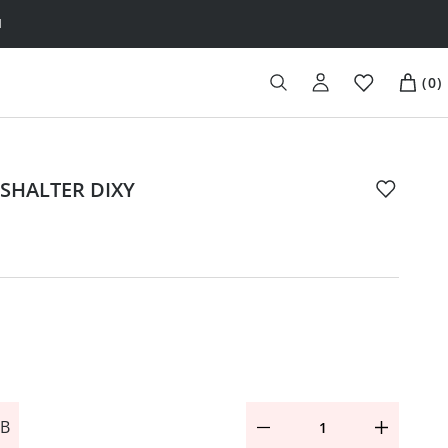
H
(
0
)
SHALTER DIXY
 B