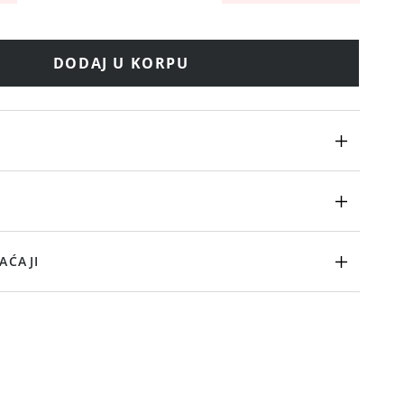
DODAJ U KORPU
AĆAJI