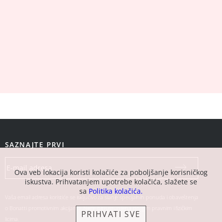
SAZNAJTE PRVI
Ova veb lokacija koristi kolačiće za poboljšanje korisničkog
iskustva. Prihvatanjem upotrebe kolačića, slažete se
sa
Politika kolačića.
Vaša email adresa koristiće se isključivo za slanje specijalnih ponuda i obaveštenja
o Bonatti promotivnim akcijama. Neće biti ustupljena drugim pravnim i fizičkim
PRIHVATI SVE
licima.