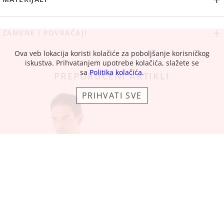
ZAMENE I POVRAĆAJI
Ova veb lokacija koristi kolačiće za poboljšanje korisničkog
iskustva. Prihvatanjem upotrebe kolačića, slažete se
sa
Politika kolačića.
PREPORUČENI ARTIKLI
PRIHVATI SVE