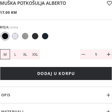
MUŠKA POTKOŠULJA ALBERTO
17.00 KM
BOJA
:
crna
M
L
XL
XXL
DODAJ U KORPU
OPIS
MATERIJALI