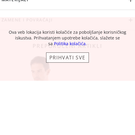
ZAMENE I POVRAĆAJI
Ova veb lokacija koristi kolačiće za poboljšanje korisničkog
iskustva. Prihvatanjem upotrebe kolačića, slažete se
sa
Politika kolačića.
PREPORUČENI ARTIKLI
PRIHVATI SVE