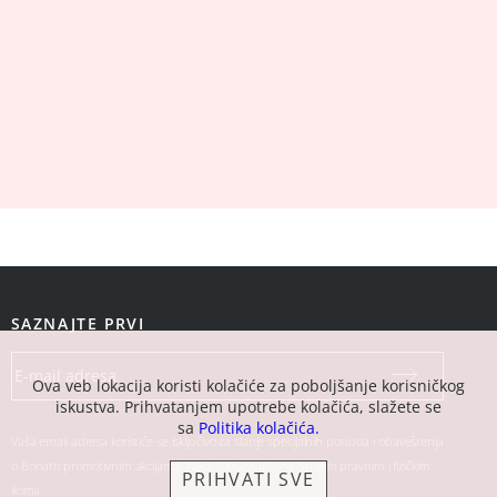
SAZNAJTE PRVI
Ova veb lokacija koristi kolačiće za poboljšanje korisničkog
iskustva. Prihvatanjem upotrebe kolačića, slažete se
sa
Politika kolačića.
Vaša email adresa koristiće se isključivo za slanje specijalnih ponuda i obaveštenja
o Bonatti promotivnim akcijama. Neće biti ustupljena drugim pravnim i fizičkim
PRIHVATI SVE
licima.