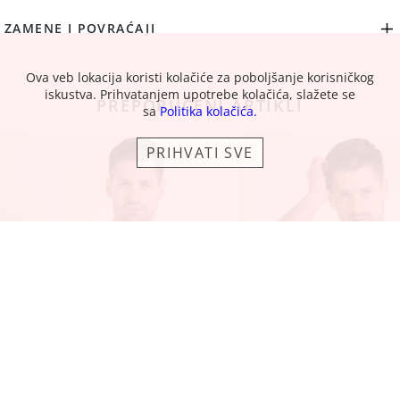
ZAMENE I POVRAĆAJI
Ova veb lokacija koristi kolačiće za poboljšanje korisničkog
iskustva. Prihvatanjem upotrebe kolačića, slažete se
PREPORUČENI ARTIKLI
sa
Politika kolačića.
PRIHVATI SVE