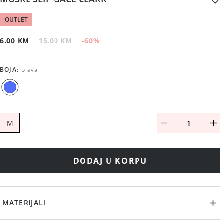
OUTLET
6.00 KM
15.00 KM
-60
%
BOJA
:
plava
M
DODAJ U KORPU
MATERIJALI