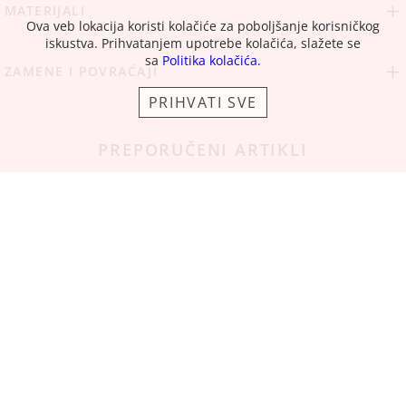
MATERIJALI
Ova veb lokacija koristi kolačiće za poboljšanje korisničkog
iskustva. Prihvatanjem upotrebe kolačića, slažete se
sa
Politika kolačića.
ZAMENE I POVRAĆAJI
PRIHVATI SVE
PREPORUČENI ARTIKLI
SAZNAJTE PRVI
Vaša email adresa koristiće se isključivo za slanje specijalnih ponuda i obaveštenja