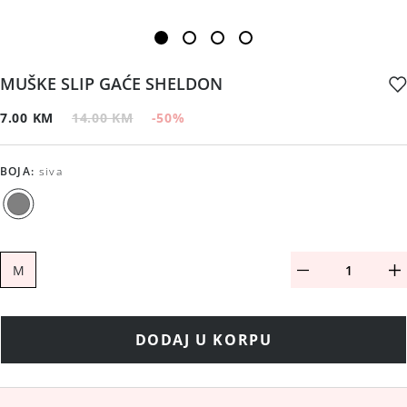
MUŠKE SLIP GAĆE SHELDON
7.00 KM
14.00 KM
-50
%
BOJA
:
siva
M
DODAJ U KORPU