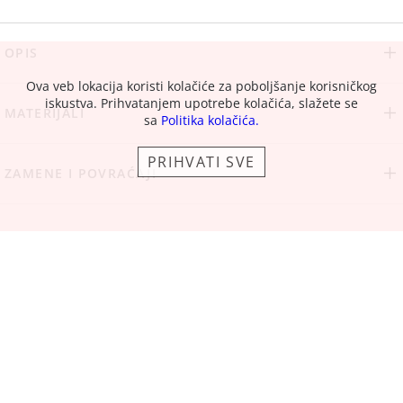
OPIS
Ova veb lokacija koristi kolačiće za poboljšanje korisničkog
iskustva. Prihvatanjem upotrebe kolačića, slažete se
MATERIJALI
sa
Politika kolačića.
PRIHVATI SVE
ZAMENE I POVRAĆAJI
PREPORUČENI ARTIKLI