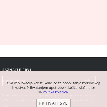
SAZNAJTE PRVI
Ova veb lokacija koristi kolačiće za poboljšanje korisničkog
iskustva. Prihvatanjem upotrebe kolačića, slažete se
sa
Politika kolačića.
Vaša email adresa koristiće se isključivo za slanje specijalnih ponuda i obaveštenja
o Bonatti promotivnim akcijama. Neće biti ustupljena drugim pravnim i fizičkim
PRIHVATI SVE
licima.