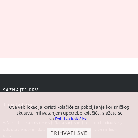
SAZNAJTE PRVI
Ova veb lokacija koristi kolačiće za poboljšanje korisničkog
iskustva. Prihvatanjem upotrebe kolačića, slažete se
sa
Politika kolačića.
Vaša email adresa koristiće se isključivo za slanje specijalnih ponuda i obaveštenja
o Bonatti promotivnim akcijama. Neće biti ustupljena drugim pravnim i fizičkim
PRIHVATI SVE
licima.