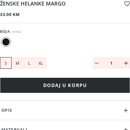
ŽENSKE HELANKE MARGO
33.00 KM
BOJA
:
crna
S
M
L
XL
DODAJ U KORPU
OPIS
MATERIJALI