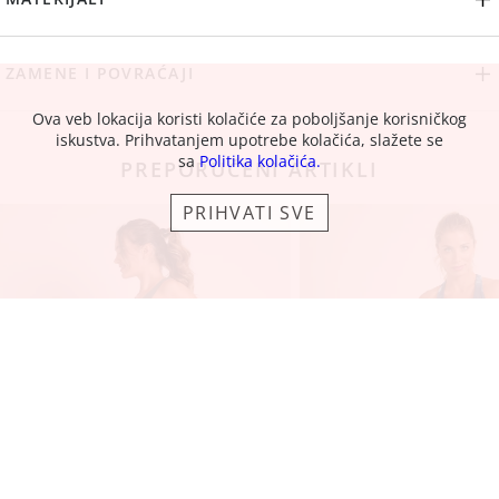
ZAMENE I POVRAĆAJI
Ova veb lokacija koristi kolačiće za poboljšanje korisničkog
iskustva. Prihvatanjem upotrebe kolačića, slažete se
sa
Politika kolačića.
PREPORUČENI ARTIKLI
PRIHVATI SVE