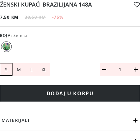
ŽENSKI KUPAĆI BRAZILIJANA 148A
7.50 KM
30.50 KM
-75
%
BOJA
:
Zelena
S
M
L
XL
DODAJ U KORPU
MATERIJALI