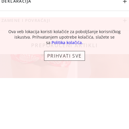
DEKLARACIJA
ZAMENE I POVRAĆAJI
Ova veb lokacija koristi kolačiće za poboljšanje korisničkog
iskustva. Prihvatanjem upotrebe kolačića, slažete se
sa
Politika kolačića.
PREPORUČENI ARTIKLI
PRIHVATI SVE