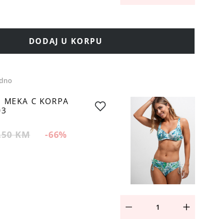
DODAJ U KORPU
edno
I MEKA C KORPA
03
.50 KM
-66
%