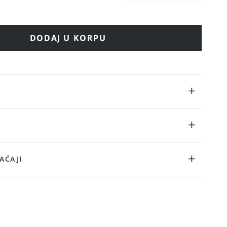
DODAJ U KORPU
AĆAJI