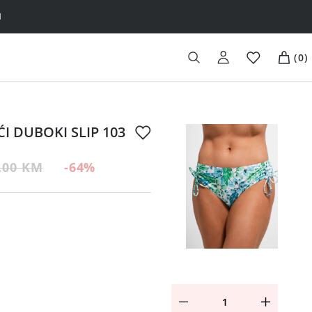
H
(
0
)
I DUBOKI SLIP 103
.00 KM
-64
%