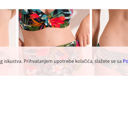
og iskustva. Prihvatanjem upotrebe kolačića, slažete se sa
Po
IP 67
ŽENSKI KUPAĆI DUBOKI SLIP 38
ŽENSKI KUPAĆI D