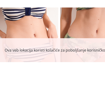
Ova veb lokacija koristi kolačiće za poboljšanje korisničk
ŽENSKI KUPAĆI DUBOKI SLIP 7
ŽENSKI KUPAĆI DUBOKI SL