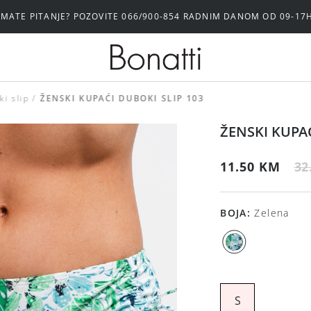
IMATE PITANJE? POZOVITE 066/900-854 RADNIM DANOM OD 09-17
ki slip
ŽENSKI KUPAĆI DUBOKI SLIP 103
ŽENSKI KUPAĆ
11.50 KM
32
BOJA
:
Zelena
S