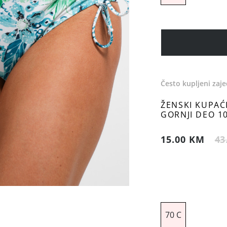
Često kupljeni zaj
ŽENSKI KUPAĆ
GORNJI DEO 1
15.00 KM
43
70 C