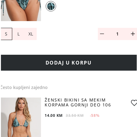
S
L
XL
DODAJ U KORPU
Često kupljeni zajedno
ŽENSKI BIKINI SA MEKIM
KORPAMA GORNJI DEO 106
14.00 KM
33.50 KM
-58
%