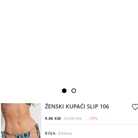
ŽENSKI KUPAĆI SLIP 106
9.00 KM
30.50 KM
-70
%
BOJA
:
Zelena