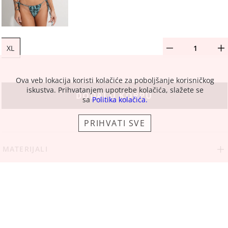
XL
Ova veb lokacija koristi kolačiće za poboljšanje korisničkog
iskustva. Prihvatanjem upotrebe kolačića, slažete se
DODAJ U KORPU
sa
Politika kolačića.
PRIHVATI SVE
MATERIJALI
DEKLARACIJA
ZAMENE I POVRAĆAJI