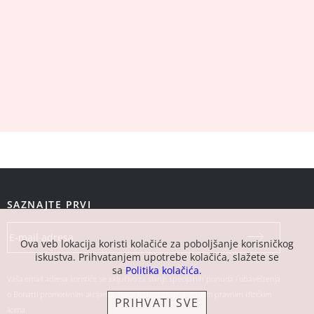
SAZNAJTE PRVI
Ova veb lokacija koristi kolačiće za poboljšanje korisničkog
iskustva. Prihvatanjem upotrebe kolačića, slažete se
sa
Politika kolačića.
Vaša email adresa koristiće se isključivo za slanje specijalnih ponuda i obaveštenja
o Bonatti promotivnim akcijama. Neće biti ustupljena drugim pravnim i fizičkim
PRIHVATI SVE
licima.