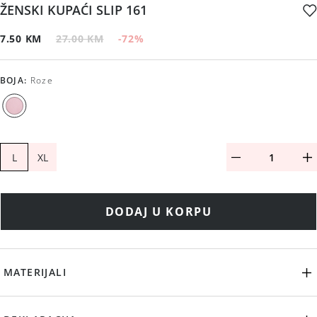
ŽENSKI KUPAĆI SLIP 161
7.50 KM
27.00 KM
-72
%
BOJA
:
Roze
L
XL
DODAJ U KORPU
MATERIJALI