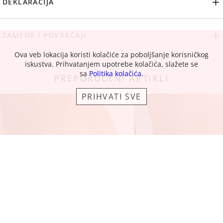
DEKLARACIJA
ZAMENE I POVRAĆAJI
Ova veb lokacija koristi kolačiće za poboljšanje korisničkog
iskustva. Prihvatanjem upotrebe kolačića, slažete se
sa
Politika kolačića.
PREPORUČENI ARTIKLI
PRIHVATI SVE