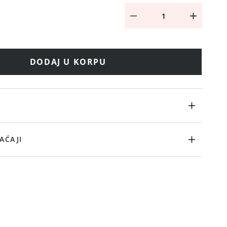
DODAJ U KORPU
AĆAJI