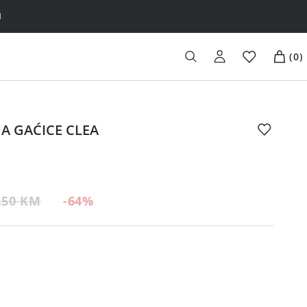
H
(
0
)
A GAĆICE CLEA
.50 KM
-64
%