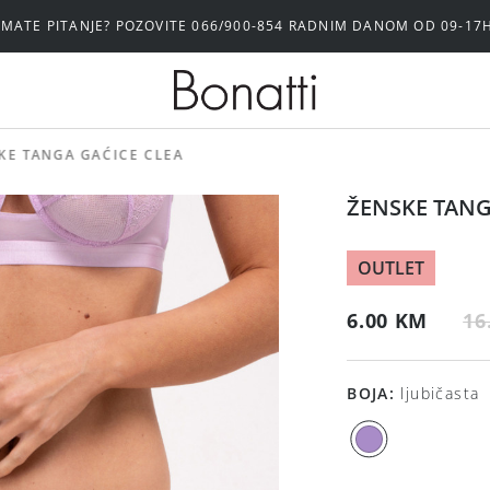
IMATE PITANJE? POZOVITE 066/900-854 RADNIM DANOM OD 09-17
KE TANGA GAĆICE CLEA
ŽENSKE TANG
OUTLET
6.00 KM
16
BOJA
:
ljubičasta