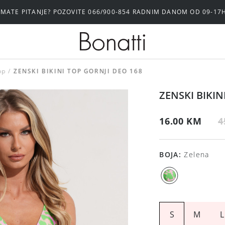
IMATE PITANJE? POZOVITE 066/900-854 RADNIM DANOM OD 09-17
op
ZENSKI BIKINI TOP GORNJI DEO 168
ZENSKI BIKIN
16.00 KM
4
BOJA
:
Zelena
S
M
L