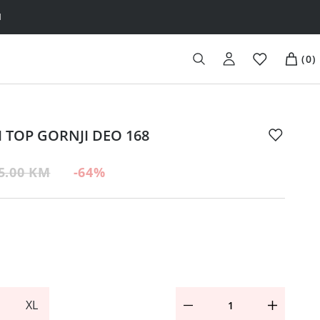
H
(
0
)
I TOP GORNJI DEO 168
5.00 KM
-64
%
XL