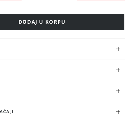
DODAJ U KORPU
AĆAJI