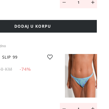
DODAJ U KORPU
edno
 SLIP 99
50 KM
-74
%