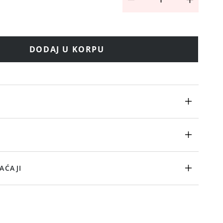
DODAJ U KORPU
AĆAJI