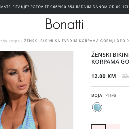
IMATE PITANJE? POZOVITE 066/900-854 RADNIM DANOM OD 09-17
vrda korpa
ŽENSKI BIKINI SA TVRDIM KORPAMA GORNJI DEO 
ŽENSKI BIKIN
KORPAMA GOR
12.00 KM
33
BOJA
:
Plava