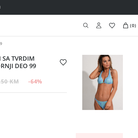
H
(
0
)
99
I SA TVRDIM
NJI DEO 99
.50 KM
-64
%