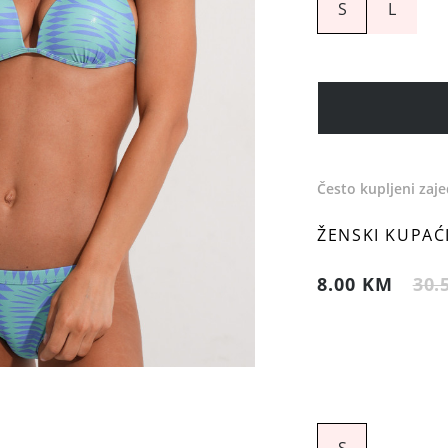
S
L
Često kupljeni zaj
ŽENSKI KUPAĆI
8.00 KM
30.
S