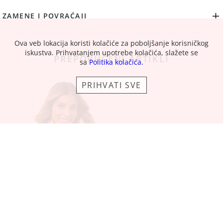
ZAMENE I POVRAĆAJI
Ova veb lokacija koristi kolačiće za poboljšanje korisničkog
iskustva. Prihvatanjem upotrebe kolačića, slažete se
PREPORUČENI ARTIKLI
sa
Politika kolačića.
PRIHVATI SVE