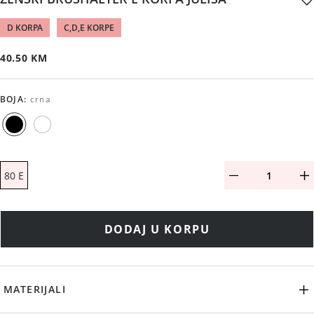
D KORPA
C,D,E KORPE
40.50 KM
BOJA
:
crna
80 E
DODAJ U KORPU
MATERIJALI