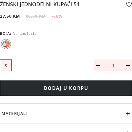
ŽENSKI JEDNODELNI KUPAĆI 51
27.50 KM
80.50 KM
-66
%
BOJA
:
Narandžasta
S
DODAJ U KORPU
MATERIJALI