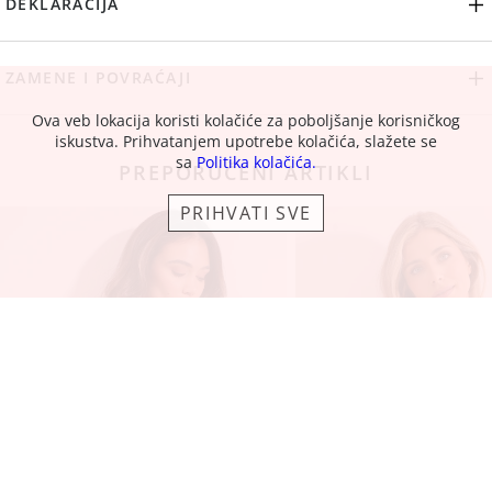
DEKLARACIJA
ZAMENE I POVRAĆAJI
Ova veb lokacija koristi kolačiće za poboljšanje korisničkog
iskustva. Prihvatanjem upotrebe kolačića, slažete se
sa
Politika kolačića.
PREPORUČENI ARTIKLI
PRIHVATI SVE