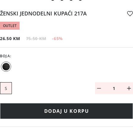
ŽENSKI JEDNODELNI KUPAĆI 217A
OUTLET
26.50 KM
75.50 KM
-65
%
BOJA
:
S
DODAJ U KORPU