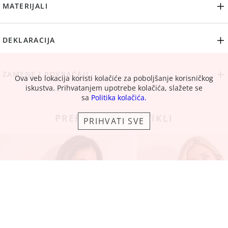
MATERIJALI
DEKLARACIJA
ZAMENE I POVRAĆAJI
Ova veb lokacija koristi kolačiće za poboljšanje korisničkog
iskustva. Prihvatanjem upotrebe kolačića, slažete se
sa
Politika kolačića.
PREPORUČENI ARTIKLI
PRIHVATI SVE