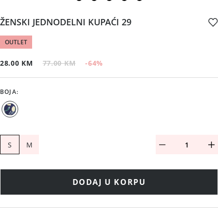
ŽENSKI JEDNODELNI KUPAĆI 29
OUTLET
28.00 KM
77.00 KM
-64
%
BOJA
:
S
M
DODAJ U KORPU