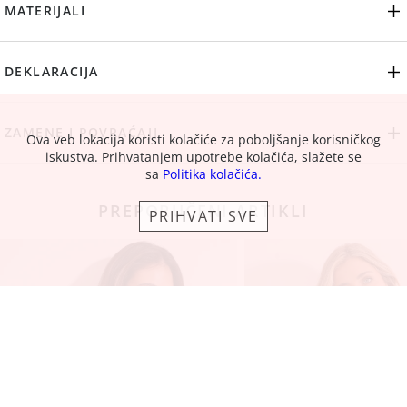
MATERIJALI
DEKLARACIJA
ZAMENE I POVRAĆAJI
Ova veb lokacija koristi kolačiće za poboljšanje korisničkog
iskustva. Prihvatanjem upotrebe kolačića, slažete se
sa
Politika kolačića.
PREPORUČENI ARTIKLI
PRIHVATI SVE