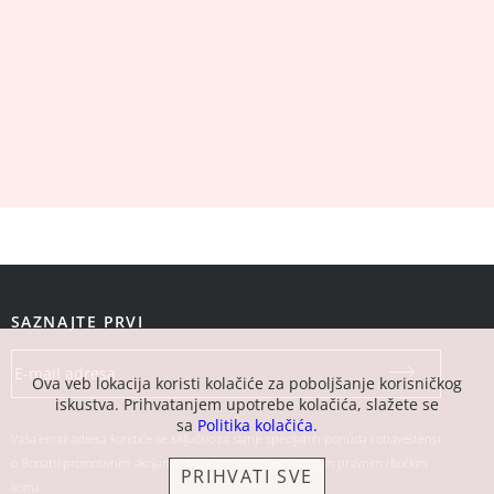
SAZNAJTE PRVI
Ova veb lokacija koristi kolačiće za poboljšanje korisničkog
iskustva. Prihvatanjem upotrebe kolačića, slažete se
sa
Politika kolačića.
Vaša email adresa koristiće se isključivo za slanje specijalnih ponuda i obaveštenja
o Bonatti promotivnim akcijama. Neće biti ustupljena drugim pravnim i fizičkim
PRIHVATI SVE
licima.