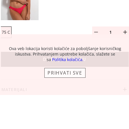
75 C
Ova veb lokacija koristi kolačiće za poboljšanje korisničkog
iskustva. Prihvatanjem upotrebe kolačića, slažete se
DODAJ U KORPU
sa
Politika kolačića.
PRIHVATI SVE
MATERIJALI
DEKLARACIJA
ZAMENE I POVRAĆAJI