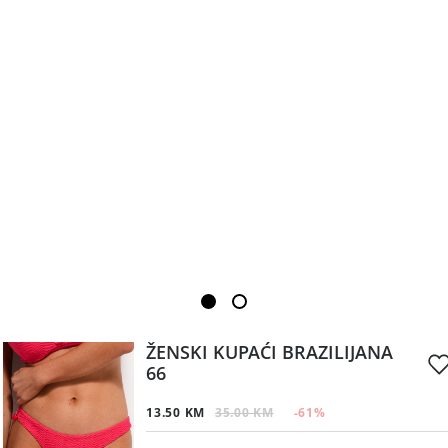
ŽENSKI KUPAĆI BRAZILIJANA
66
13.50 KM
35.00 KM
-61
%