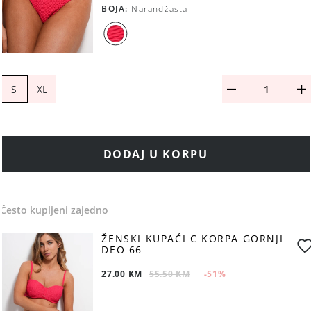
BOJA
:
Narandžasta
S
XL
DODAJ U KORPU
Često kupljeni zajedno
ŽENSKI KUPAĆI C KORPA GORNJI
DEO 66
27.00 KM
55.50 KM
-51
%