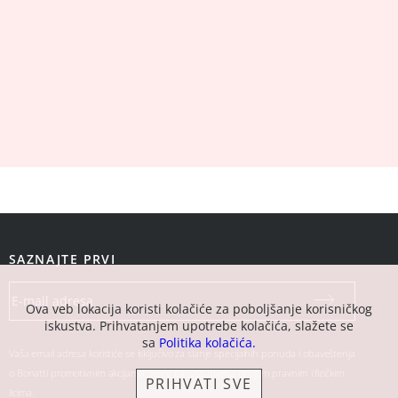
SAZNAJTE PRVI
Ova veb lokacija koristi kolačiće za poboljšanje korisničkog
iskustva. Prihvatanjem upotrebe kolačića, slažete se
sa
Politika kolačića.
Vaša email adresa koristiće se isključivo za slanje specijalnih ponuda i obaveštenja
o Bonatti promotivnim akcijama. Neće biti ustupljena drugim pravnim i fizičkim
PRIHVATI SVE
licima.